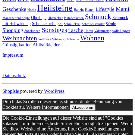
Heilsteine
Mami
Geschenke
Lifestyle
Ketten
Hacks
Häkeln
Schmuck
Ohrringe
Schmuck
Manschettenknöpfe
Ohrstecker
Platzdeckchen
mit Heilwirkung
Schmuck reinigen
Schuhe
Schmuckset
Schmuckständer
Sonstiges
Shopping
Tasche
Snackideen
Uhren
Valentinstag
volle Lippen
Wohnen
Weihnachten
Wellness
Wirkung Heilsteine
Günstig kaufen Abiballkleider
Impressum
Datenschutz
ShopIsle
powered by
WordPress
Durch das Scrollen dieser Seite, stimmst du der Benutzung von
Cookies zu.
Weitere Informationen
Akzeptieren
Die Cookie-Einstellungen auf dieser Website sind auf "Cookies
zulassen", um Ihnen das beste Surferlebnis möglich zu geben. Wenn
Sie diese Website ohne Änderung Ihrer Cookie-Einstellungen zu
verwenden fortzufahren, oder klicken Sie auf "Akzeptieren" unten,