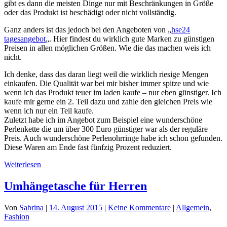
gibt es dann die meisten Dinge nur mit Beschränkungen in Größe
oder das Produkt ist beschädigt oder nicht vollständig.
Ganz anders ist das jedoch bei den Angeboten von „
hse24
tagesangebot
„. Hier findest du wirklich gute Marken zu günstigen
Preisen in allen möglichen Größen. Wie die das machen weis ich
nicht.
Ich denke, dass das daran liegt weil die wirklich riesige Mengen
einkaufen. Die Qualität war bei mir bisher immer spitze und wie
wenn ich das Produkt teuer im laden kaufe – nur eben günstiger. Ich
kaufe mir gerne ein 2. Teil dazu und zahle den gleichen Preis wie
wenn ich nur ein Teil kaufe.
Zuletzt habe ich im Angebot zum Beispiel eine wunderschöne
Perlenkette die um über 300 Euro günstiger war als der reguläre
Preis. Auch wunderschöne Perlenohrringe habe ich schon gefunden.
Diese Waren am Ende fast fünfzig Prozent reduziert.
Weiterlesen
Umhängetasche für Herren
Von
Sabrina
|
14. August 2015
|
Keine Kommentare
|
Allgemein
,
Fashion