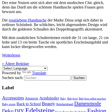
Der reine Nutzen setzt sich aber mit dem modischen Chic gleich,
denn das Duell um die schönste Handtasche spielen Frauen gern
bewusst aus.
Die
rosafarbene Handtasche
der Marke Dissa zeigt sich dabei in
zeitloser Schönheit. Ihr schlichtes, leicht abgerundetes Design wird
durch die goldenen Schnallen des Doppeltragegriffs akzentuiert.
Mit dem zusätzlichen Schulterriemen erzielt die 31 cm lange, 21 cm
hohe und 13 cm breite Tasche ein sportliches Erscheinungsbild und
kann locker übergeworfen werden.
Weiterlesen
«
Ältere Beiträge
Powered by
Translate
Suchen nach:
Label
Accessoires
Armbänder
Amazon
Baby
Babybrei
Babybrei selbst machen
Damenmode
Beauty
Back to School
Baby essen
Bettelarmband
Edelsteine
Fashion
DIY
Deko
Essen
Essen für die Schule