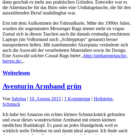
dann geschah es mehr aus praktischen Gründen. Entweder war es
die Aktentasche für das Büro oder eine Umhängetasche, die für den
auszuübenden Beruf unabdingbar war.
Erst mit dem Aufkommen der Fahrradkurie, Mitte der 1990er Jahre,
wurden die sogenannten Messenger Bags immer mehr en vogue.
Zumal sich in diesen Taschen auch die damals erstmalig erschienen
Laptops (im Volksmund auch „Schlepptops“ genannt) besser
transportieren ließen. Mit zunehmender Akzeptanz veränderte sich
auch die Auswahl der verarbeiteten Materialien sowie ihr Design.
Eine Auswahl solcher Casual Bags bietet „
http://umhaengetasche-
herren.de/
„.
Weiterlesen
Aventurin Armband grün
Von
Sabrina
|
10. August 2015
|
1 Kommentar
|
Heilsteine
,
Schmuck
Ich habe bei Amazon ein echtes kleines Schmuckstück gefunden
und zwar dieses wunderschöne Armband mit einem kleinen
niedlichen Buddakopf. Es passt an jedes Handgelenk weil es
wirklich seehr Dehnbar ist und damit ideal anpasst. Ich finde auch