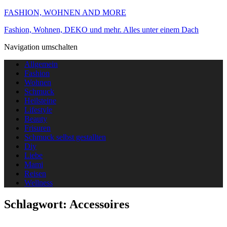
FASHION, WOHNEN AND MORE
Fashion, Wohnen, DEKO und mehr. Alles unter einem Dach
Navigation umschalten
Allgemein
Fashion
Wohnen
Schmuck
Heilsteine
Lifestyle
Beauty
Frisuren
Schmuck selbst gestallten
Diy
Liebe
Mami
Reisen
Wellness
Schlagwort:
Accessoires