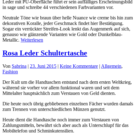
Leder mit PU-Oberfläche führt er sein auffälliges Erscheinungsbild
in sage und schreibe 44 verschiedenen Farbvarianten vor.
Neutrale Töne wie braun über helle Nuance wie creme bis hin zum
dekorativen Koralle, jeder Geschmack findet hier Bestätigung.
Sogar ein verrückter Streifen-Look lenkt das Augenmerk auf sich,
genauso wie glänzende Varianten wie Gold oder Dunkelblau-
Metallic.
Weiterlesen
Rosa Leder Schultertasche
Von
Sabrina
|
23. Juni 2015
|
Keine Kommentare
|
Allgemein
,
Fashion
Der Kult um die Handtaschen entstand nach dem ersten Weltkrieg,
während sie vorher vor allem funktional waren und seit dem
Mittelalter hauptsächlich zum Verstauen von Geld dienten.
Die heute noch übrig gebliebenen einzelnen Fächer wurden damals
zum Trennen von unterschiedlichen Münzen genutzt.
Heute dient die Handtasche noch immer zum Verstauen von
Zahlungsmitteln, bewährt sich aber auch als Unterschlupf für das
Mobiltelefon und Schminkutensilien.