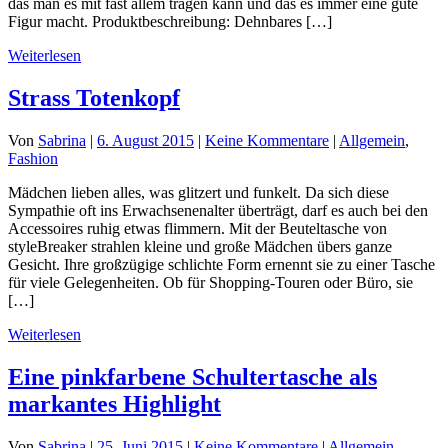
das man es mit fast allem tragen kann und das es immer eine gute
Figur macht. Produktbeschreibung: Dehnbares […]
Weiterlesen
Strass Totenkopf
Von
Sabrina
|
6. August 2015
|
Keine Kommentare
|
Allgemein
,
Fashion
Mädchen lieben alles, was glitzert und funkelt. Da sich diese
Sympathie oft ins Erwachsenenalter überträgt, darf es auch bei den
Accessoires ruhig etwas flimmern. Mit der Beuteltasche von
styleBreaker strahlen kleine und große Mädchen übers ganze
Gesicht. Ihre großzügige schlichte Form ernennt sie zu einer Tasche
für viele Gelegenheiten. Ob für Shopping-Touren oder Büro, sie
[…]
Weiterlesen
Eine pinkfarbene Schultertasche als
markantes Highlight
Von
Sabrina
|
25. Juni 2015
|
Keine Kommentare
|
Allgemein
,