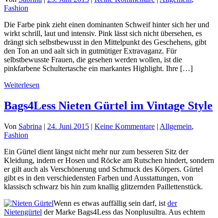
Fashion
Die Farbe pink zieht einen dominanten Schweif hinter sich her und
wirkt schrill, laut und intensiv. Pink lässt sich nicht übersehen, es
drängt sich selbstbewusst in den Mittelpunkt des Geschehens, gibt
den Ton an und aalt sich in gutmütiger Extravaganz. Für
selbstbewusste Frauen, die gesehen werden wollen, ist die
pinkfarbene Schultertasche ein markantes Highlight. Ihre […]
Weiterlesen
Bags4Less Nieten Gürtel im Vintage Style
Von
Sabrina
|
24. Juni 2015
|
Keine Kommentare
|
Allgemein
,
Fashion
Ein Gürtel dient längst nicht mehr nur zum besseren Sitz der
Kleidung, indem er Hosen und Röcke am Rutschen hindert, sondern
er gilt auch als Verschönerung und Schmuck des Körpers. Gürtel
gibt es in den verschiedensten Farben und Ausstattungen, von
klassisch schwarz bis hin zum knallig glitzernden Paillettenstück.
Wenn es etwas auffällig sein darf, ist
der
Nietengürtel
der Marke Bags4Less das Nonplusultra. Aus echtem