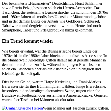
Der bekannteste „Hausmeister“ Deutschlands, Horst Schlämmer
sowie Erwin Pelzig besitzten solch ein Herren-Accessoire. Das
Täschchen, die sogenannte Businesstasche, die schon in den 1970er
und 1980er Jahren als modisches Utensil zur Männermode gehörte
und in der damals Dinge des Alltags wie Geldbörse, Schlüssel,
Tabakwaren und dergleichen verstaut wurden. Heute sind noch
Smartphone, Tablet und Pflegeprodukte hinzu gekommen.
Ein Trend kommt wieder
Wie bereits erwähnt, war die Businesstasche bereits Ende der
1970er bis in die 1980er Jahre hinein, ein modisches Accessoire für
die Männerwelt. Allerdings griffen darauf meist gereifte Männer in
den mittleren Jahren zurück, während bei jungen Erwachsenen
solch ein Täschchen eher als ein Ausdruck von Spießigkeit und
Kleinbürgerlichkeit galt.
Dies ist ein Grund, warum Harpe Kerkeling und Frank-Markus
Barwasser sie für ihre Bühnenfiguren wählten. Junge Erwachsene,
besonders in der damaligen alternativen Szene, trugen eher alte
Bundeswehrbrotbeutel oder ausrangierte Armeerucksäcke. Generell
waren aber Taschen bei Männern absolut tabu.
Wenn Männer auf Taschen zurück griffen,