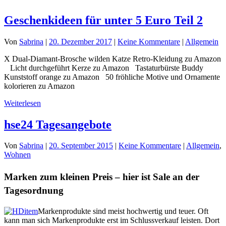
Geschenkideen für unter 5 Euro Teil 2
Von
Sabrina
|
20. Dezember 2017
|
Keine Kommentare
|
Allgemein
X Dual-Diamant-Brosche wilden Katze Retro-Kleidung zu Amazon
Licht durchgeführt Kerze zu Amazon Tastaturbürste Buddy
Kunststoff orange zu Amazon 50 fröhliche Motive und Ornamente
kolorieren zu Amazon
Weiterlesen
hse24 Tagesangebote
Von
Sabrina
|
20. September 2015
|
Keine Kommentare
|
Allgemein
,
Wohnen
Marken zum kleinen Preis – hier ist Sale an der
Tagesordnung
Markenprodukte sind meist hochwertig und teuer. Oft
kann man sich Markenprodukte erst im Schlussverkauf leisten. Dort