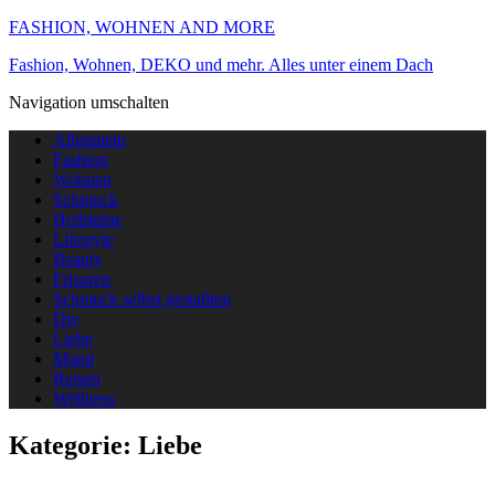
FASHION, WOHNEN AND MORE
Fashion, Wohnen, DEKO und mehr. Alles unter einem Dach
Navigation umschalten
Allgemein
Fashion
Wohnen
Schmuck
Heilsteine
Lifestyle
Beauty
Frisuren
Schmuck selbst gestallten
Diy
Liebe
Mami
Reisen
Wellness
Kategorie:
Liebe