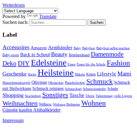
Weiterlesen
Powered by
Translate
Suchen nach:
Label
Accessoires
Armbänder
Amazon
Baby
Babybrei
Babybrei selbst machen
Damenmode
Beauty
Back to School
Baby essen
Bettelarmband
Edelsteine
Fashion
DIY
Deko
Essen
Essen für die Schule
Heilsteine
Mami
Geschenke
Lifestyle
Ketten
Hacks
Häkeln
Schmuck
Ohrringe
Schmuck
Manschettenknöpfe
Ohrstecker
Platzdeckchen
mit Heilwirkung
Schmuck reinigen
Schuhe
Schmuckset
Schmuckständer
Sonstiges
Shopping
Tasche
Snackideen
Uhren
Valentinstag
volle Lippen
Wohnen
Weihnachten
Wellness
Wirkung Heilsteine
Günstig kaufen Abiballkleider
Impressum