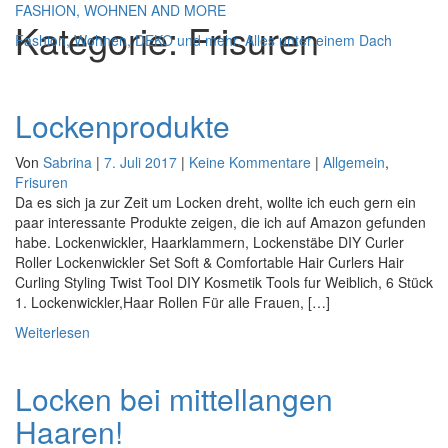
FASHION, WOHNEN AND MORE
Kategorie:
Frisuren
Fashion, Wohnen, DEKO und mehr. Alles unter einem Dach
Navigatio
umschalt
Lockenprodukte
Von
Sabrina
|
7. Juli 2017
|
Keine Kommentare
|
Allgemein
,
Frisuren
Da es sich ja zur Zeit um Locken dreht, wollte ich euch gern ein
paar interessante Produkte zeigen, die ich auf Amazon gefunden
habe. Lockenwickler, Haarklammern, Lockenstäbe DIY Curler
Roller Lockenwickler Set Soft & Comfortable Hair Curlers Hair
Curling Styling Twist Tool DIY Kosmetik Tools fur Weiblich, 6 Stück
1. Lockenwickler,Haar Rollen Für alle Frauen, […]
Weiterlesen
Locken bei mittellangen
Haaren!