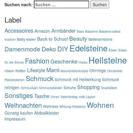
Suchen nach:
Label
Accessoires
Armbänder
Amazon
Baby
Babybrei
Babybrei selbst
Beauty
Back to School
Baby essen
Bettelarmband
machen
Edelsteine
DIY
Damenmode
Deko
Essen
Essen
Heilsteine
Fashion
Geschenke
für die Schule
Hacks
Mami
Lifestyle
Ohrringe
Ketten
Häkeln
Manschettenknöpfe
Ohrstecker
Schmuck
Schmuck mit Heilwirkung
Schmuck
Platzdeckchen
Shopping
reinigen
Schuhe
Schmuckset
Schmuckständer
Snackideen
Sonstiges
Tasche
Uhren
Valentinstag
volle Lippen
Wohnen
Weihnachten
Wellness
Wirkung Heilsteine
Günstig kaufen Abiballkleider
Impressum