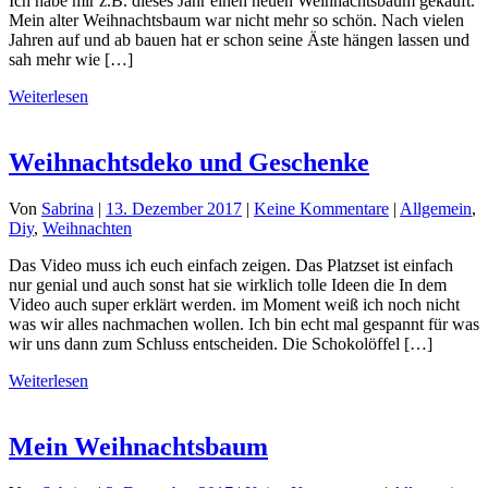
Ich habe mir z.B. dieses Jahr einen neuen Weihnachtsbaum gekauft.
Mein alter Weihnachtsbaum war nicht mehr so schön. Nach vielen
Jahren auf und ab bauen hat er schon seine Äste hängen lassen und
sah mehr wie […]
Weiterlesen
Weihnachtsdeko und Geschenke
Von
Sabrina
|
13. Dezember 2017
|
Keine Kommentare
|
Allgemein
,
Diy
,
Weihnachten
Das Video muss ich euch einfach zeigen. Das Platzset ist einfach
nur genial und auch sonst hat sie wirklich tolle Ideen die In dem
Video auch super erklärt werden. im Moment weiß ich noch nicht
was wir alles nachmachen wollen. Ich bin echt mal gespannt für was
wir uns dann zum Schluss entscheiden. Die Schokolöffel […]
Weiterlesen
Mein Weihnachtsbaum