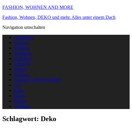
FASHION, WOHNEN AND MORE
Fashion, Wohnen, DEKO und mehr. Alles unter einem Dach
Navigation umschalten
Allgemein
Fashion
Wohnen
Schmuck
Heilsteine
Lifestyle
Beauty
Frisuren
Schmuck selbst gestallten
Diy
Liebe
Mami
Reisen
Wellness
Schlagwort:
Deko