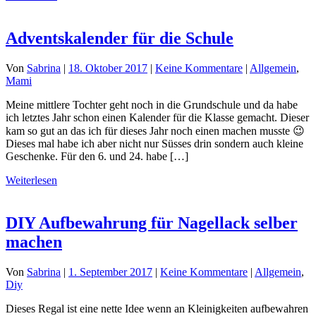
Adventskalender für die Schule
Von
Sabrina
|
18. Oktober 2017
|
Keine Kommentare
|
Allgemein
,
Mami
Meine mittlere Tochter geht noch in die Grundschule und da habe
ich letztes Jahr schon einen Kalender für die Klasse gemacht. Dieser
kam so gut an das ich für dieses Jahr noch einen machen musste 😉
Dieses mal habe ich aber nicht nur Süsses drin sondern auch kleine
Geschenke. Für den 6. und 24. habe […]
Weiterlesen
DIY Aufbewahrung für Nagellack selber
machen
Von
Sabrina
|
1. September 2017
|
Keine Kommentare
|
Allgemein
,
Diy
Dieses Regal ist eine nette Idee wenn an Kleinigkeiten aufbewahren