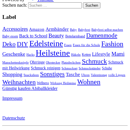
Suchen nach:
Label
Accessoires
Armbänder
Amazon
Baby
Babybrei
Babybrei selbst machen
Damenmode
Beauty
Back to School
Baby essen
Bettelarmband
Edelsteine
Fashion
DIY
Deko
Essen
Essen für die Schule
Heilsteine
Mami
Geschenke
Lifestyle
Ketten
Hacks
Häkeln
Schmuck
Ohrringe
Schmuck
Manschettenknöpfe
Ohrstecker
Platzdeckchen
mit Heilwirkung
Schmuck reinigen
Schuhe
Schmuckset
Schmuckständer
Sonstiges
Shopping
Tasche
Snackideen
Uhren
Valentinstag
volle Lippen
Wohnen
Weihnachten
Wellness
Wirkung Heilsteine
Günstig kaufen Abiballkleider
Impressum
Datenschutz