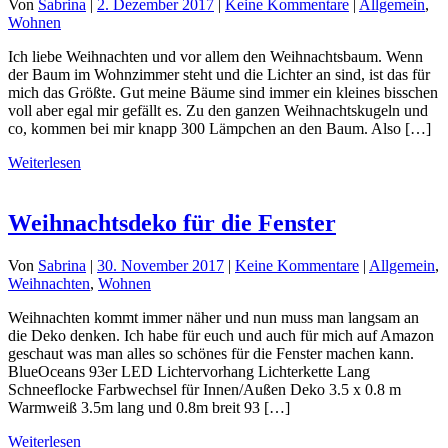
Von
Sabrina
|
2. Dezember 2017
|
Keine Kommentare
|
Allgemein
,
Wohnen
Ich liebe Weihnachten und vor allem den Weihnachtsbaum. Wenn
der Baum im Wohnzimmer steht und die Lichter an sind, ist das für
mich das Größte. Gut meine Bäume sind immer ein kleines bisschen
voll aber egal mir gefällt es. Zu den ganzen Weihnachtskugeln und
co, kommen bei mir knapp 300 Lämpchen an den Baum. Also […]
Weiterlesen
Weihnachtsdeko für die Fenster
Von
Sabrina
|
30. November 2017
|
Keine Kommentare
|
Allgemein
,
Weihnachten
,
Wohnen
Weihnachten kommt immer näher und nun muss man langsam an
die Deko denken. Ich habe für euch und auch für mich auf Amazon
geschaut was man alles so schönes für die Fenster machen kann.
BlueOceans 93er LED Lichtervorhang Lichterkette Lang
Schneeflocke Farbwechsel für Innen/Außen Deko 3.5 x 0.8 m
Warmweiß 3.5m lang und 0.8m breit 93 […]
Weiterlesen