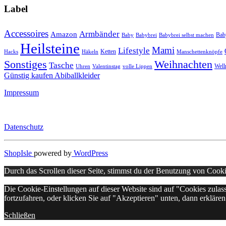
Label
Accessoires
Armbänder
Amazon
Bab
Baby
Babybrei
Babybrei selbst machen
Heilsteine
Mami
Lifestyle
Ketten
Hacks
Häkeln
Manschettenknöpfe
Sonstiges
Weihnachten
Tasche
Well
Uhren
Valentinstag
volle Lippen
Günstig kaufen Abiballkleider
Impressum
Datenschutz
ShopIsle
powered by
WordPress
Durch das Scrollen dieser Seite, stimmst du der Benutzung von Cook
Die Cookie-Einstellungen auf dieser Website sind auf "Cookies zula
fortzufahren, oder klicken Sie auf "Akzeptieren" unten, dann erklären 
Schließen