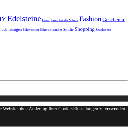
Edelsteine
Fashion
IY
Geschenke
Essen
Essen für die Schule
Shopping
uck reinigen
Schuhe
Schmuckset
Schmuckständer
Snackideen
iese Website ohne Änderung Ihrer Cookie-Einstellungen zu verwenden