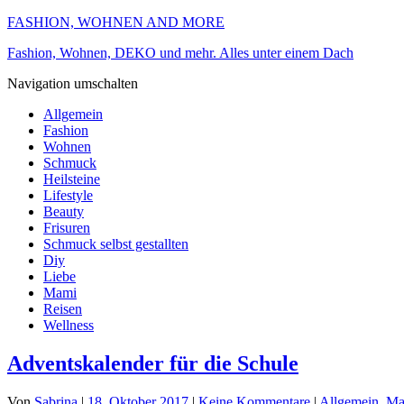
FASHION, WOHNEN AND MORE
Fashion, Wohnen, DEKO und mehr. Alles unter einem Dach
Navigation umschalten
Allgemein
Fashion
Wohnen
Schmuck
Heilsteine
Lifestyle
Beauty
Frisuren
Schmuck selbst gestallten
Diy
Liebe
Mami
Reisen
Wellness
Adventskalender für die Schule
Von
Sabrina
|
18. Oktober 2017
|
Keine Kommentare
|
Allgemein
,
Ma