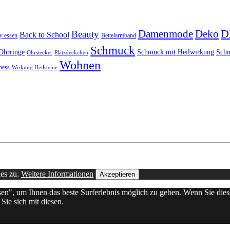
D
Damenmode
Deko
Beauty
Back to School
y essen
Bettelarmband
Schmuck
Ohrringe
Schmuck mit Heilwirkung
Schm
Ohrstecker
Platzdeckchen
Wohnen
ness
Wirkung Heilsteine
ies zu.
Weitere Informationen
Akzeptieren
ssen", um Ihnen das beste Surferlebnis möglich zu geben. Wenn Sie d
Sie sich mit diesen.