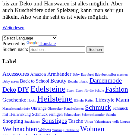
bis zur Deko und Hauswaren ist alles möglich. Aber
auch Kuscheltiere oder Spielzeug kann man sehr gut
häkeln. Also wie ihr seht es ist vieles möglich.
Weiterlesen
Powered by
Translate
Suchen nach:
Label
Accessoires
Armbänder
Amazon
Baby
Babybrei
Babybrei selbst machen
Damenmode
Beauty
Back to School
Baby essen
Bettelarmband
Edelsteine
Fashion
DIY
Deko
Essen
Essen für die Schule
Heilsteine
Mami
Geschenke
Lifestyle
Ketten
Hacks
Häkeln
Schmuck
Ohrringe
Schmuck
Manschettenknöpfe
Ohrstecker
Platzdeckchen
mit Heilwirkung
Schmuck reinigen
Schuhe
Schmuckset
Schmuckständer
Sonstiges
Shopping
Tasche
Snackideen
Uhren
Valentinstag
volle Lippen
Wohnen
Weihnachten
Wellness
Wirkung Heilsteine