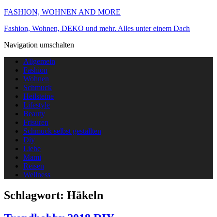
FASHION, WOHNEN AND MORE
Fashion, Wohnen, DEKO und mehr. Alles unter einem Dach
Navigation umschalten
Allgemein
Fashion
Wohnen
Schmuck
Heilsteine
Lifestyle
Beauty
Frisuren
Schmuck selbst gestallten
Diy
Liebe
Mami
Reisen
Wellness
Schlagwort:
Häkeln