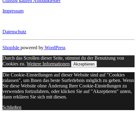
Günstig kaufen Abiballkleider
Impressum
Datenschutz
ShopIsle
powered by
WordPress
Durch das Scrollen dieser Seite, stimmst du der Benutzung von
Cookies zu.
Weitere Informationen
Akzeptieren
Die Cookie-Einstellungen auf dieser Website sind auf "Cookies
zulassen", um Ihnen das beste Surferlebnis möglich zu geben. Wenn
Sie diese Website ohne Änderung Ihrer Cookie-Einstellungen zu
verwenden fortzufahren, oder klicken Sie auf "Akzeptieren" unten,
dann erklären Sie sich mit diesen.
Schließen