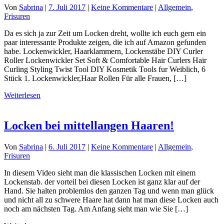
Von
Sabrina
|
7. Juli 2017
|
Keine Kommentare
|
Allgemein
,
Frisuren
Da es sich ja zur Zeit um Locken dreht, wollte ich euch gern ein
paar interessante Produkte zeigen, die ich auf Amazon gefunden
habe. Lockenwickler, Haarklammern, Lockenstäbe DIY Curler
Roller Lockenwickler Set Soft & Comfortable Hair Curlers Hair
Curling Styling Twist Tool DIY Kosmetik Tools fur Weiblich, 6
Stück 1. Lockenwickler,Haar Rollen Für alle Frauen, […]
Weiterlesen
Locken bei mittellangen Haaren!
Von
Sabrina
|
6. Juli 2017
|
Keine Kommentare
|
Allgemein
,
Frisuren
In diesem Video sieht man die klassischen Locken mit einem
Lockenstab. der vorteil bei diesen Locken ist ganz klar auf der
Hand. Sie halten problemlos den ganzen Tag und wenn man glück
und nicht all zu schwere Haare hat dann hat man diese Locken auch
noch am nächsten Tag. Am Anfang sieht man wie Sie […]