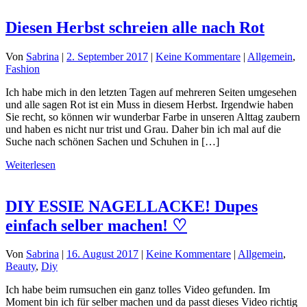
Diesen Herbst schreien alle nach Rot
Von
Sabrina
|
2. September 2017
|
Keine Kommentare
|
Allgemein
,
Fashion
Ich habe mich in den letzten Tagen auf mehreren Seiten umgesehen
und alle sagen Rot ist ein Muss in diesem Herbst. Irgendwie haben
Sie recht, so können wir wunderbar Farbe in unseren Alttag zaubern
und haben es nicht nur trist und Grau. Daher bin ich mal auf die
Suche nach schönen Sachen und Schuhen in […]
Weiterlesen
DIY ESSIE NAGELLACKE! Dupes
einfach selber machen! ♡
Von
Sabrina
|
16. August 2017
|
Keine Kommentare
|
Allgemein
,
Beauty
,
Diy
Ich habe beim rumsuchen ein ganz tolles Video gefunden. Im
Moment bin ich für selber machen und da passt dieses Video richtig