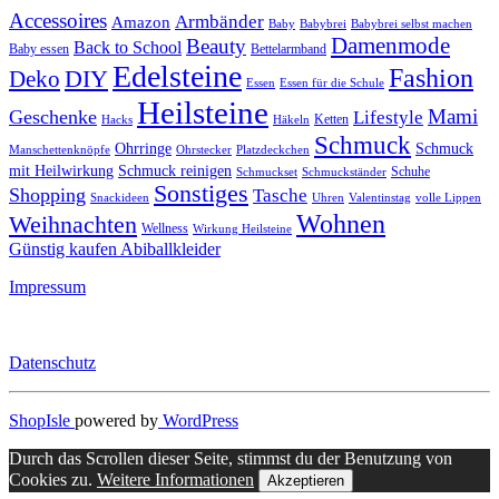
Accessoires
Armbänder
Amazon
Baby
Babybrei
Babybrei selbst machen
Damenmode
Beauty
Back to School
Baby essen
Bettelarmband
Edelsteine
Fashion
DIY
Deko
Essen
Essen für die Schule
Heilsteine
Mami
Geschenke
Lifestyle
Ketten
Hacks
Häkeln
Schmuck
Ohrringe
Schmuck
Manschettenknöpfe
Ohrstecker
Platzdeckchen
mit Heilwirkung
Schmuck reinigen
Schuhe
Schmuckset
Schmuckständer
Sonstiges
Shopping
Tasche
Snackideen
Uhren
Valentinstag
volle Lippen
Wohnen
Weihnachten
Wellness
Wirkung Heilsteine
Günstig kaufen Abiballkleider
Impressum
Datenschutz
ShopIsle
powered by
WordPress
Durch das Scrollen dieser Seite, stimmst du der Benutzung von
Cookies zu.
Weitere Informationen
Akzeptieren