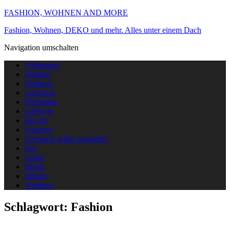
FASHION, WOHNEN AND MORE
Fashion, Wohnen, DEKO und mehr. Alles unter einem Dach
Navigation umschalten
Allgemein
Fashion
Wohnen
Schmuck
Heilsteine
Lifestyle
Beauty
Frisuren
Schmuck selbst gestallten
Diy
Liebe
Mami
Reisen
Wellness
Schlagwort:
Fashion