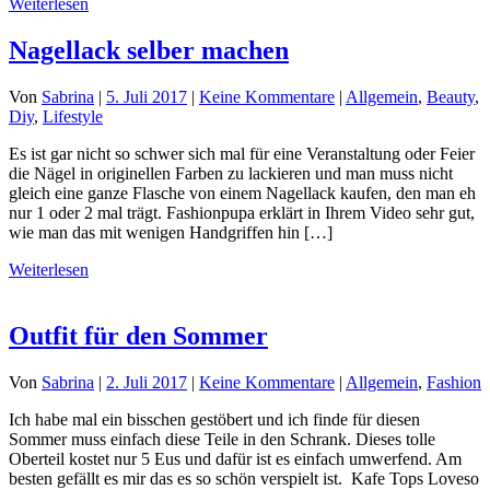
Weiterlesen
Nagellack selber machen
Von
Sabrina
|
5. Juli 2017
|
Keine Kommentare
|
Allgemein
,
Beauty
,
Diy
,
Lifestyle
Es ist gar nicht so schwer sich mal für eine Veranstaltung oder Feier
die Nägel in originellen Farben zu lackieren und man muss nicht
gleich eine ganze Flasche von einem Nagellack kaufen, den man eh
nur 1 oder 2 mal trägt. Fashionpupa erklärt in Ihrem Video sehr gut,
wie man das mit wenigen Handgriffen hin […]
Weiterlesen
Outfit für den Sommer
Von
Sabrina
|
2. Juli 2017
|
Keine Kommentare
|
Allgemein
,
Fashion
Ich habe mal ein bisschen gestöbert und ich finde für diesen
Sommer muss einfach diese Teile in den Schrank. Dieses tolle
Oberteil kostet nur 5 Eus und dafür ist es einfach umwerfend. Am
besten gefällt es mir das es so schön verspielt ist. Kafe Tops Loveso