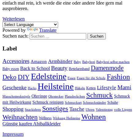
einfach mal rein, ich werde die eine oder andere Idee gern mal
ausprobieren.
Weiterlesen
Powered by
Translate
Suchen nach:
Label
Accessoires
Armbänder
Amazon
Baby
Babybrei
Babybrei selbst machen
Damenmode
Beauty
Back to School
Baby essen
Bettelarmband
Edelsteine
Fashion
DIY
Deko
Essen
Essen für die Schule
Heilsteine
Mami
Geschenke
Lifestyle
Ketten
Hacks
Häkeln
Schmuck
Ohrringe
Schmuck
Manschettenknöpfe
Ohrstecker
Platzdeckchen
mit Heilwirkung
Schmuck reinigen
Schuhe
Schmuckset
Schmuckständer
Sonstiges
Shopping
Tasche
Snackideen
Uhren
Valentinstag
volle Lippen
Wohnen
Weihnachten
Wellness
Wirkung Heilsteine
Günstig kaufen Abiballkleider
Impressum