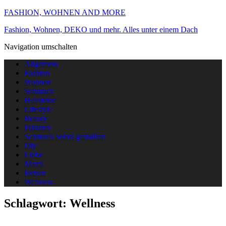
FASHION, WOHNEN AND MORE
Fashion, Wohnen, DEKO und mehr. Alles unter einem Dach
Navigation umschalten
Allgemein
Fashion
Wohnen
Schmuck
Heilsteine
Lifestyle
Beauty
Frisuren
Schmuck selbst gestallten
Diy
Liebe
Mami
Reisen
Wellness
Schlagwort:
Wellness