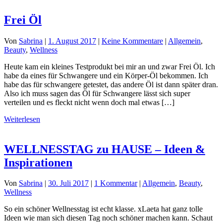
Frei Öl
Von
Sabrina
|
1. August 2017
|
Keine Kommentare
|
Allgemein
,
Beauty
,
Wellness
Heute kam ein kleines Testprodukt bei mir an und zwar Frei Öl. Ich
habe da eines für Schwangere und ein Körper-Öl bekommen. Ich
habe das für schwangere getestet, das andere Öl ist dann später dran.
Also ich muss sagen das Öl für Schwangere lässt sich super
verteilen und es fleckt nicht wenn doch mal etwas […]
Weiterlesen
WELLNESSTAG zu HAUSE – Ideen &
Inspirationen
Von
Sabrina
|
30. Juli 2017
|
1 Kommentar
|
Allgemein
,
Beauty
,
Wellness
So ein schöner Wellnesstag ist echt klasse. xLaeta hat ganz tolle
Ideen wie man sich diesen Tag noch schöner machen kann. Schaut