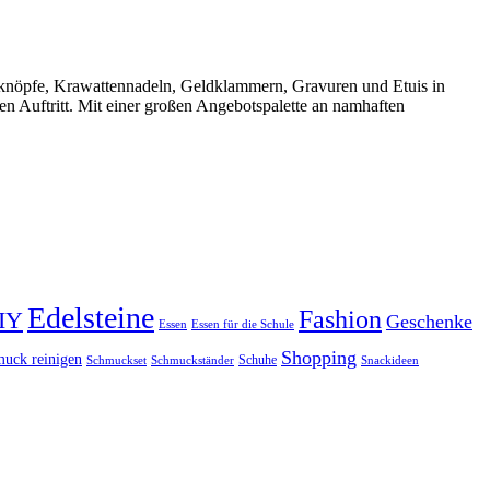
knöpfe, Krawattennadeln, Geldklammern, Gravuren und Etuis in
en Auftritt. Mit einer großen Angebotspalette an namhaften
Edelsteine
Fashion
IY
Geschenke
Essen
Essen für die Schule
Shopping
uck reinigen
Schuhe
Schmuckset
Schmuckständer
Snackideen