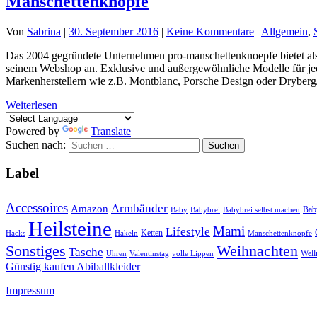
Manschettenknöpfe
Von
Sabrina
|
30. September 2016
|
Keine Kommentare
|
Allgemein
,
Das 2004 gegründete Unternehmen pro-manschettenknoepfe bietet al
seinem Webshop an. Exklusive und außergewöhnliche Modelle für jeden
Markenherstellern wie z.B. Montblanc, Porsche Design oder Dryberg
Weiterlesen
Powered by
Translate
Suchen nach:
Label
Accessoires
Armbänder
Amazon
Bab
Baby
Babybrei
Babybrei selbst machen
Heilsteine
Mami
Lifestyle
Ketten
Hacks
Häkeln
Manschettenknöpfe
Sonstiges
Weihnachten
Tasche
Well
Uhren
Valentinstag
volle Lippen
Günstig kaufen Abiballkleider
Impressum