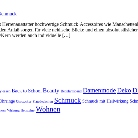
Schmuck
s Herrenausstatter hochwertige Schmuck-Accessoires wie Manschetten
 Anlaß sorgen für viele neidische Blicke und einen absolut stilsicher
/Kern werden auch individuelle […]
D
Damenmode
Deko
Beauty
Back to School
y essen
Bettelarmband
Schmuck
Ohrringe
Schmuck mit Heilwirkung
Schm
Ohrstecker
Platzdeckchen
Wohnen
ness
Wirkung Heilsteine