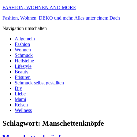
FASHION, WOHNEN AND MORE
Fashion, Wohnen, DEKO und mehr. Alles unter einem Dach
Navigation umschalten
Allgemein
Fashion
Wohnen
Schmuck
Heilsteine
Lifestyle
Beauty
Frisuren
Schmuck selbst gestallten
Diy
Liebe
Mami
Reisen
Wellness
Schlagwort:
Manschettenknöpfe