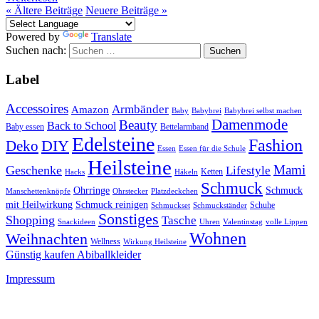
«
Ältere Beiträge
Neuere Beiträge
»
Powered by
Translate
Suchen nach:
Label
Accessoires
Armbänder
Amazon
Baby
Babybrei
Babybrei selbst machen
Damenmode
Beauty
Back to School
Baby essen
Bettelarmband
Edelsteine
Fashion
DIY
Deko
Essen
Essen für die Schule
Heilsteine
Mami
Geschenke
Lifestyle
Ketten
Hacks
Häkeln
Schmuck
Ohrringe
Schmuck
Manschettenknöpfe
Ohrstecker
Platzdeckchen
mit Heilwirkung
Schmuck reinigen
Schuhe
Schmuckset
Schmuckständer
Sonstiges
Shopping
Tasche
Snackideen
Uhren
Valentinstag
volle Lippen
Wohnen
Weihnachten
Wellness
Wirkung Heilsteine
Günstig kaufen Abiballkleider
Impressum