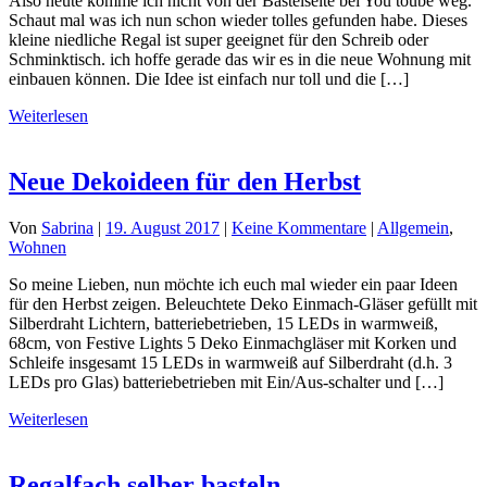
Also heute komme ich nicht von der Bastelseite bei You toube weg.
Schaut mal was ich nun schon wieder tolles gefunden habe. Dieses
kleine niedliche Regal ist super geeignet für den Schreib oder
Schminktisch. ich hoffe gerade das wir es in die neue Wohnung mit
einbauen können. Die Idee ist einfach nur toll und die […]
Weiterlesen
Neue Dekoideen für den Herbst
Von
Sabrina
|
19. August 2017
|
Keine Kommentare
|
Allgemein
,
Wohnen
So meine Lieben, nun möchte ich euch mal wieder ein paar Ideen
für den Herbst zeigen. Beleuchtete Deko Einmach-Gläser gefüllt mit
Silberdraht Lichtern, batteriebetrieben, 15 LEDs in warmweiß,
68cm, von Festive Lights 5 Deko Einmachgläser mit Korken und
Schleife insgesamt 15 LEDs in warmweiß auf Silberdraht (d.h. 3
LEDs pro Glas) batteriebetrieben mit Ein/Aus-schalter und […]
Weiterlesen
Regalfach selber basteln