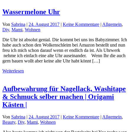
Wassermelone Uhr
Von
Sabrina
|
24. August 2017
|
Keine Kommentare
|
Allgemein
,
Diy
,
Mami
,
Wohnen
Die Uhr ist absolut genial. Die kommt bei uns ins Babyzimmer. Ich
habe auch schon den Wolkenschleim bei Amazon bestellt und nun
freu ich mich schon darauf wenn er endlich da ist. Als Uhrwerk
nehme ich einfach eine alte Uhr auseinander. Wenn Ihr die auch
gern bauen wollt aber keine alte Uhr habt könnt […]
Weiterlesen
Aufbewahrung für Nagellack, Washitape
& Schmuck selber machen | Origami
Kästen |
Von
Sabrina
|
24. August 2017
|
Keine Kommentare
|
Allgemein
,
Beauty
,
Diy
,
Mami
,
Wohnen