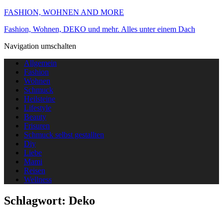
FASHION, WOHNEN AND MORE
Fashion, Wohnen, DEKO und mehr. Alles unter einem Dach
Navigation umschalten
Allgemein
Fashion
Wohnen
Schmuck
Heilsteine
Lifestyle
Beauty
Frisuren
Schmuck selbst gestallten
Diy
Liebe
Mami
Reisen
Wellness
Schlagwort:
Deko