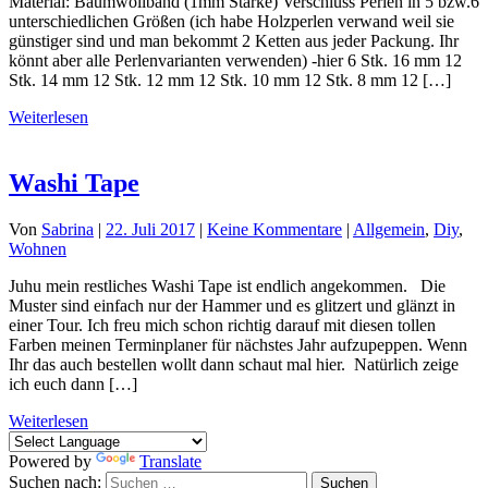
Material: Baumwollband (1mm Stärke) Verschluss Perlen in 5 bzw.6
unterschiedlichen Größen (ich habe Holzperlen verwand weil sie
günstiger sind und man bekommt 2 Ketten aus jeder Packung. Ihr
könnt aber alle Perlenvarianten verwenden) -hier 6 Stk. 16 mm 12
Stk. 14 mm 12 Stk. 12 mm 12 Stk. 10 mm 12 Stk. 8 mm 12 […]
Weiterlesen
Washi Tape
Von
Sabrina
|
22. Juli 2017
|
Keine Kommentare
|
Allgemein
,
Diy
,
Wohnen
Juhu mein restliches Washi Tape ist endlich angekommen. Die
Muster sind einfach nur der Hammer und es glitzert und glänzt in
einer Tour. Ich freu mich schon richtig darauf mit diesen tollen
Farben meinen Terminplaner für nächstes Jahr aufzupeppen. Wenn
Ihr das auch bestellen wollt dann schaut mal hier. Natürlich zeige
ich euch dann […]
Weiterlesen
Powered by
Translate
Suchen nach: