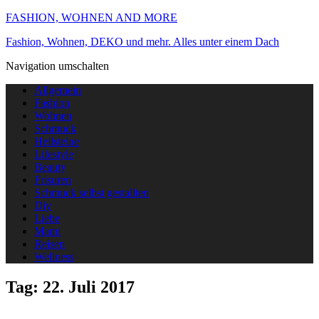
FASHION, WOHNEN AND MORE
Fashion, Wohnen, DEKO und mehr. Alles unter einem Dach
Navigation umschalten
Allgemein
Fashion
Wohnen
Schmuck
Heilsteine
Lifestyle
Beauty
Frisuren
Schmuck selbst gestallten
Diy
Liebe
Mami
Reisen
Wellness
Tag:
22. Juli 2017