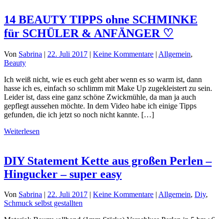
14 BEAUTY TIPPS ohne SCHMINKE
für SCHÜLER & ANFÄNGER ♡
Von
Sabrina
|
22. Juli 2017
|
Keine Kommentare
|
Allgemein
,
Beauty
Ich weiß nicht, wie es euch geht aber wenn es so warm ist, dann
hasse ich es, einfach so schlimm mit Make Up zugekleistert zu sein.
Leider ist, dass eine ganz schöne Zwickmühle, da man ja auch
gepflegt aussehen möchte. In dem Video habe ich einige Tipps
gefunden, die ich jetzt so noch nicht kannte. […]
Weiterlesen
DIY Statement Kette aus großen Perlen –
Hingucker – super easy
Von
Sabrina
|
22. Juli 2017
|
Keine Kommentare
|
Allgemein
,
Diy
,
Schmuck selbst gestallten