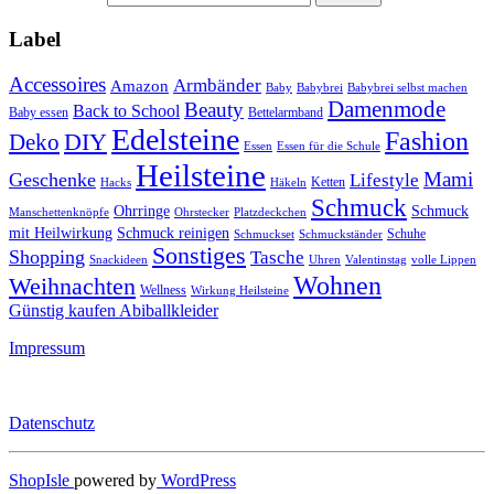
Label
Accessoires
Armbänder
Amazon
Baby
Babybrei
Babybrei selbst machen
Damenmode
Beauty
Back to School
Baby essen
Bettelarmband
Edelsteine
Fashion
DIY
Deko
Essen
Essen für die Schule
Heilsteine
Mami
Geschenke
Lifestyle
Ketten
Hacks
Häkeln
Schmuck
Ohrringe
Schmuck
Manschettenknöpfe
Ohrstecker
Platzdeckchen
mit Heilwirkung
Schmuck reinigen
Schuhe
Schmuckset
Schmuckständer
Sonstiges
Shopping
Tasche
Snackideen
Uhren
Valentinstag
volle Lippen
Wohnen
Weihnachten
Wellness
Wirkung Heilsteine
Günstig kaufen Abiballkleider
Impressum
Datenschutz
ShopIsle
powered by
WordPress