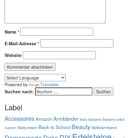
Name
*
E-Mail-Adresse
*
Website
Powered by
Translate
Suchen nach:
Label
Accessoires
Armbänder
Amazon
Baby
Babybrei
Babybrei selbst
Beauty
Back to School
Baby essen
Bettelarmband
machen
Edelsteine
DIY
Damenmode
Deko