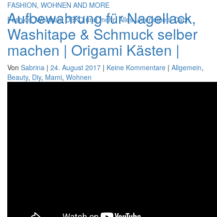
FASHION, WOHNEN AND MORE
Aufbewahrung für Nagellack,
Fashion, Wohnen, DEKO und mehr. Alles unter einem Dach
Washitape & Schmuck selber
machen | Origami Kästen |
Von
Sabrina
|
24. August 2017
|
Keine Kommentare
|
Allgemein
,
Beauty
,
Diy
,
Mami
,
Wohnen