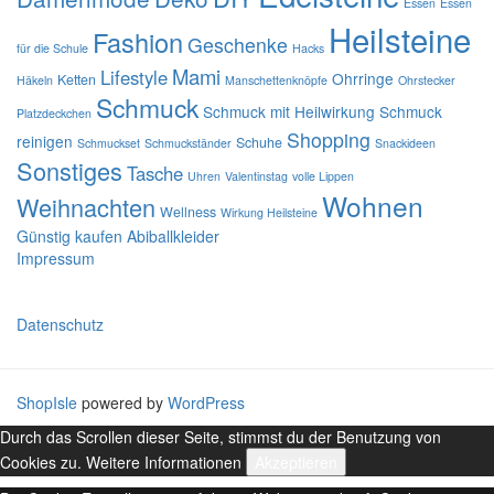
Essen
Essen
Heilsteine
Fashion
Geschenke
für die Schule
Hacks
Mami
Lifestyle
Ohrringe
Ketten
Häkeln
Manschettenknöpfe
Ohrstecker
Schmuck
Schmuck mit Heilwirkung
Schmuck
Platzdeckchen
Shopping
reinigen
Schuhe
Schmuckset
Schmuckständer
Snackideen
Sonstiges
Tasche
Uhren
Valentinstag
volle Lippen
Wohnen
Weihnachten
Wellness
Wirkung Heilsteine
Günstig kaufen Abiballkleider
Impressum
Datenschutz
ShopIsle
powered by
WordPress
Durch das Scrollen dieser Seite, stimmst du der Benutzung von
Cookies zu.
Weitere Informationen
Akzeptieren