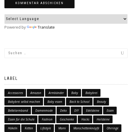
Powered by
Translate
LABEL
Accessoires
Amazon
Armbänder
Baby
Babybrei
Babybrei selbst machen
Baby essen
Back to School
Beauty
Bettelarmband
Damenmode
Deko
DIY
Edelsteine
Essen
Essen für die Schule
Fashion
Geschenke
Hacks
Heilsteine
Häkeln
Ketten
Lifestyle
Mami
Manschettenknöpfe
Ohrringe