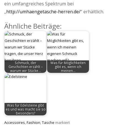
ein umfangreiches Spektrum bei
„
http://umhaengetasche-herren.de/
“ erhältlich.
Ähnliche Beiträge:
Schmuck, der
Was für Möglichkeiten
Geschichten erzählt –
gibt es, wenn ich
warum wir Stücke…
meinen…
Was für Edelsteine gibt
es und was macht sie so
besonders?
Accessoires
,
Fashion
,
Tasche
markiert