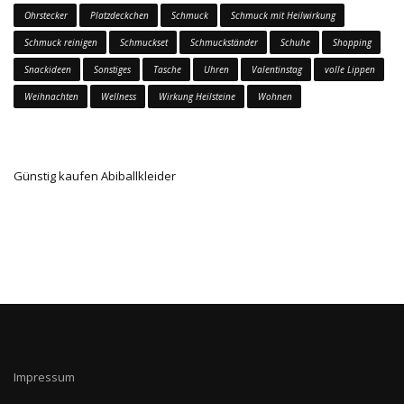
Ohrstecker
Platzdeckchen
Schmuck
Schmuck mit Heilwirkung
Schmuck reinigen
Schmuckset
Schmuckständer
Schuhe
Shopping
Snackideen
Sonstiges
Tasche
Uhren
Valentinstag
volle Lippen
Weihnachten
Wellness
Wirkung Heilsteine
Wohnen
Günstig kaufen Abiballkleider
Impressum