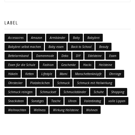
LABEL
Accessoires
Amazon
Armbänder
Baby
Babybrei
Babybrei selbst machen
Baby essen
Back to School
Beauty
Bettelarmband
Damenmode
Deko
DIY
Edelsteine
Essen
Essen für die Schule
Fashion
Geschenke
Hacks
Heilsteine
Häkeln
Ketten
Lifestyle
Mami
Manschettenknöpfe
Ohrringe
Ohrstecker
Platzdeckchen
Schmuck
Schmuck mit Heilwirkung
Schmuck reinigen
Schmuckset
Schmuckständer
Schuhe
Shopping
Snackideen
Sonstiges
Tasche
Uhren
Valentinstag
volle Lippen
Weihnachten
Wellness
Wirkung Heilsteine
Wohnen