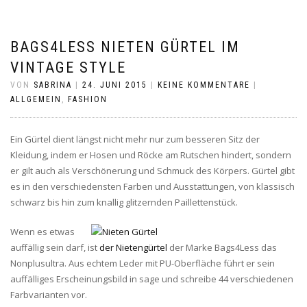
BAGS4LESS NIETEN GÜRTEL IM
VINTAGE STYLE
VON
SABRINA
|
24. JUNI 2015
|
KEINE KOMMENTARE
|
ALLGEMEIN
,
FASHION
Ein Gürtel dient längst nicht mehr nur zum besseren Sitz der
Kleidung, indem er Hosen und Röcke am Rutschen hindert, sondern
er gilt auch als Verschönerung und Schmuck des Körpers. Gürtel gibt
es in den verschiedensten Farben und Ausstattungen, von klassisch
schwarz bis hin zum knallig glitzernden Paillettenstück.
Wenn es etwas
auffällig sein darf, ist
der Nietengürtel
der Marke Bags4Less das
Nonplusultra. Aus echtem Leder mit PU-Oberfläche führt er sein
auffälliges Erscheinungsbild in sage und schreibe 44 verschiedenen
Farbvarianten vor.