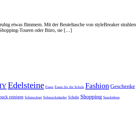
 ruhig etwas flimmern. Mit der Beuteltasche von styleBreaker strahlen
r Shopping-Touren oder Büro, sie […]
Edelsteine
Fashion
IY
Geschenke
Essen
Essen für die Schule
Shopping
uck reinigen
Schuhe
Schmuckset
Schmuckständer
Snackideen