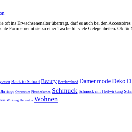
ion
ie oft ins Erwachsenenalter überträgt, darf es auch bei den Accessoires
chte Form ernennt sie zu einer Tasche für viele Gelegenheiten. Ob fü
D
Damenmode
Deko
Beauty
Back to School
y essen
Bettelarmband
Schmuck
Ohrringe
Schmuck mit Heilwirkung
Schm
Ohrstecker
Platzdeckchen
Wohnen
ness
Wirkung Heilsteine