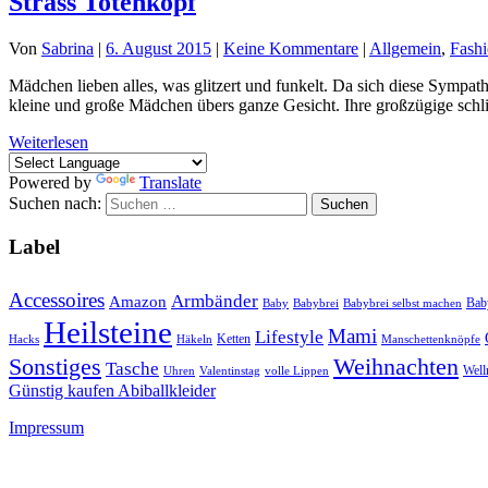
Strass Totenkopf
Von
Sabrina
|
6. August 2015
|
Keine Kommentare
|
Allgemein
,
Fash
Mädchen lieben alles, was glitzert und funkelt. Da sich diese Sympath
kleine und große Mädchen übers ganze Gesicht. Ihre großzügige schli
Weiterlesen
Powered by
Translate
Suchen nach:
Label
Accessoires
Armbänder
Amazon
Bab
Baby
Babybrei
Babybrei selbst machen
Heilsteine
Mami
Lifestyle
Ketten
Hacks
Häkeln
Manschettenknöpfe
Sonstiges
Weihnachten
Tasche
Well
Uhren
Valentinstag
volle Lippen
Günstig kaufen Abiballkleider
Impressum