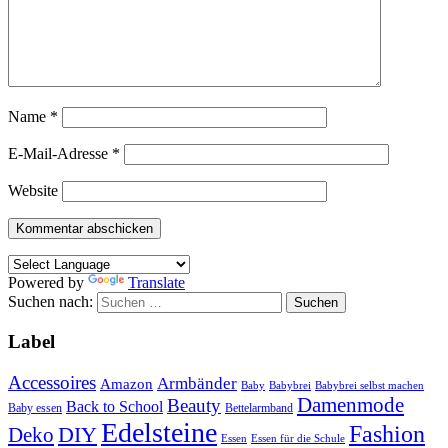
Name
*
E-Mail-Adresse
*
Website
Powered by
Translate
Suchen nach:
Label
Accessoires
Armbänder
Amazon
Baby
Babybrei
Babybrei selbst machen
Damenmode
Beauty
Back to School
Baby essen
Bettelarmband
Edelsteine
Fashion
DIY
Deko
Essen
Essen für die Schule