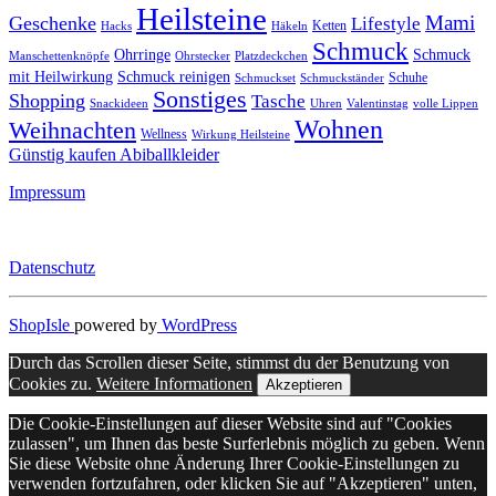
Heilsteine
Mami
Geschenke
Lifestyle
Ketten
Hacks
Häkeln
Schmuck
Ohrringe
Schmuck
Manschettenknöpfe
Ohrstecker
Platzdeckchen
mit Heilwirkung
Schmuck reinigen
Schuhe
Schmuckset
Schmuckständer
Sonstiges
Shopping
Tasche
Snackideen
Uhren
Valentinstag
volle Lippen
Wohnen
Weihnachten
Wellness
Wirkung Heilsteine
Günstig kaufen Abiballkleider
Impressum
Datenschutz
ShopIsle
powered by
WordPress
Durch das Scrollen dieser Seite, stimmst du der Benutzung von
Cookies zu.
Weitere Informationen
Akzeptieren
Die Cookie-Einstellungen auf dieser Website sind auf "Cookies
zulassen", um Ihnen das beste Surferlebnis möglich zu geben. Wenn
Sie diese Website ohne Änderung Ihrer Cookie-Einstellungen zu
verwenden fortzufahren, oder klicken Sie auf "Akzeptieren" unten,