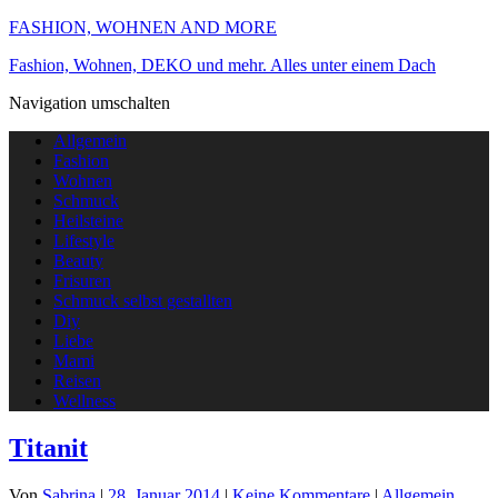
FASHION, WOHNEN AND MORE
Fashion, Wohnen, DEKO und mehr. Alles unter einem Dach
Navigation umschalten
Allgemein
Fashion
Wohnen
Schmuck
Heilsteine
Lifestyle
Beauty
Frisuren
Schmuck selbst gestallten
Diy
Liebe
Mami
Reisen
Wellness
Titanit
Von
Sabrina
|
28. Januar 2014
|
Keine Kommentare
|
Allgemein
,