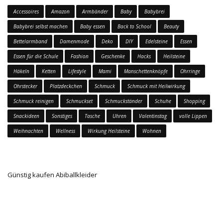
Accessoires
Amazon
Armbänder
Baby
Babybrei
Babybrei selbst machen
Baby essen
Back to School
Beauty
Bettelarmband
Damenmode
Deko
DIY
Edelsteine
Essen
Essen für die Schule
Fashion
Geschenke
Hacks
Heilsteine
Häkeln
Ketten
Lifestyle
Mami
Manschettenknöpfe
Ohrringe
Ohrstecker
Platzdeckchen
Schmuck
Schmuck mit Heilwirkung
Schmuck reinigen
Schmuckset
Schmuckständer
Schuhe
Shopping
Snackideen
Sonstiges
Tasche
Uhren
Valentinstag
volle Lippen
Weihnachten
Wellness
Wirkung Heilsteine
Wohnen
Günstig kaufen Abiballkleider