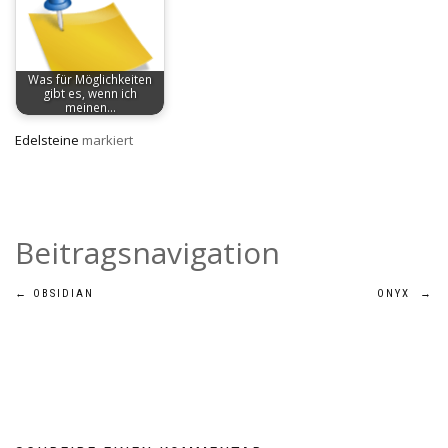
Was für Möglichkeiten
gibt es, wenn ich
meinen…
Edelsteine
markiert
Beitragsnavigation
←
OBSIDIAN
ONYX
→