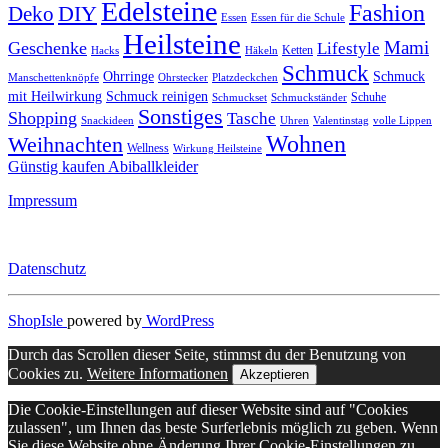
Edelsteine
Fashion
DIY
Deko
Essen
Essen für die Schule
Heilsteine
Mami
Geschenke
Lifestyle
Ketten
Hacks
Häkeln
Schmuck
Ohrringe
Schmuck
Manschettenknöpfe
Ohrstecker
Platzdeckchen
mit Heilwirkung
Schmuck reinigen
Schuhe
Schmuckset
Schmuckständer
Sonstiges
Shopping
Tasche
Snackideen
Uhren
Valentinstag
volle Lippen
Wohnen
Weihnachten
Wellness
Wirkung Heilsteine
Günstig kaufen Abiballkleider
Impressum
Datenschutz
ShopIsle
powered by
WordPress
Durch das Scrollen dieser Seite, stimmst du der Benutzung von
Cookies zu.
Weitere Informationen
Akzeptieren
Die Cookie-Einstellungen auf dieser Website sind auf "Cookies
zulassen", um Ihnen das beste Surferlebnis möglich zu geben. Wenn
Sie diese Website ohne Änderung Ihrer Cookie-Einstellungen zu