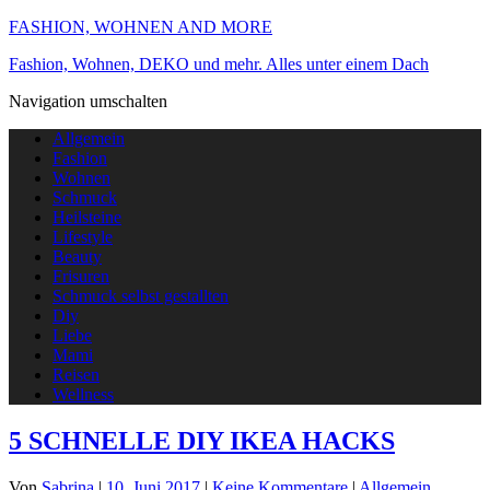
FASHION, WOHNEN AND MORE
Fashion, Wohnen, DEKO und mehr. Alles unter einem Dach
Navigation umschalten
Allgemein
Fashion
Wohnen
Schmuck
Heilsteine
Lifestyle
Beauty
Frisuren
Schmuck selbst gestallten
Diy
Liebe
Mami
Reisen
Wellness
5 SCHNELLE DIY IKEA HACKS
Von
Sabrina
|
10. Juni 2017
|
Keine Kommentare
|
Allgemein
,