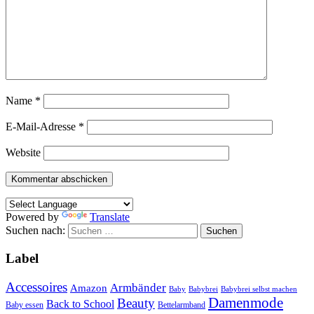
Name
*
E-Mail-Adresse
*
Website
Powered by
Translate
Suchen nach:
Label
Accessoires
Armbänder
Amazon
Baby
Babybrei
Babybrei selbst machen
Damenmode
Beauty
Back to School
Baby essen
Bettelarmband