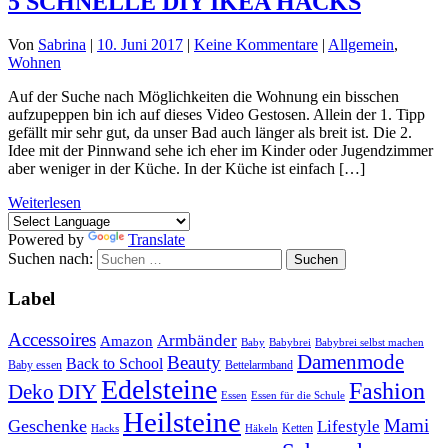
5 SCHNELLE DIY IKEA HACKS
Von
Sabrina
|
10. Juni 2017
|
Keine Kommentare
|
Allgemein
,
Wohnen
Auf der Suche nach Möglichkeiten die Wohnung ein bisschen
aufzupeppen bin ich auf dieses Video Gestosen. Allein der 1. Tipp
gefällt mir sehr gut, da unser Bad auch länger als breit ist. Die 2.
Idee mit der Pinnwand sehe ich eher im Kinder oder Jugendzimmer
aber weniger in der Küche. In der Küche ist einfach […]
Weiterlesen
Powered by
Translate
Suchen nach:
Label
Accessoires
Armbänder
Amazon
Baby
Babybrei
Babybrei selbst machen
Damenmode
Beauty
Back to School
Baby essen
Bettelarmband
Edelsteine
Fashion
DIY
Deko
Essen
Essen für die Schule
Heilsteine
Mami
Geschenke
Lifestyle
Ketten
Hacks
Häkeln