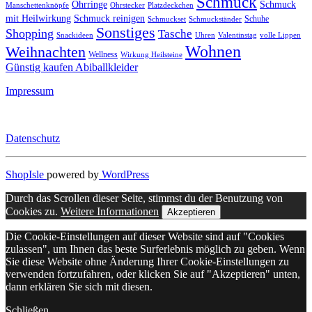
Schmuck
Ohrringe
Schmuck
Manschettenknöpfe
Ohrstecker
Platzdeckchen
mit Heilwirkung
Schmuck reinigen
Schuhe
Schmuckset
Schmuckständer
Sonstiges
Shopping
Tasche
Snackideen
Uhren
Valentinstag
volle Lippen
Wohnen
Weihnachten
Wellness
Wirkung Heilsteine
Günstig kaufen Abiballkleider
Impressum
Datenschutz
ShopIsle
powered by
WordPress
Durch das Scrollen dieser Seite, stimmst du der Benutzung von
Cookies zu.
Weitere Informationen
Akzeptieren
Die Cookie-Einstellungen auf dieser Website sind auf "Cookies
zulassen", um Ihnen das beste Surferlebnis möglich zu geben. Wenn
Sie diese Website ohne Änderung Ihrer Cookie-Einstellungen zu
verwenden fortzufahren, oder klicken Sie auf "Akzeptieren" unten,
dann erklären Sie sich mit diesen.
Schließen