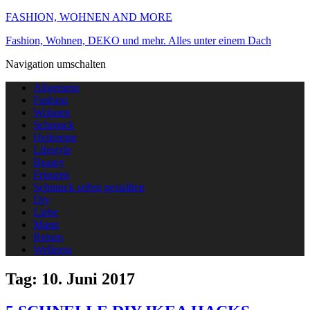
FASHION, WOHNEN AND MORE
Fashion, Wohnen, DEKO und mehr. Alles unter einem Dach
Navigation umschalten
Allgemein
Fashion
Wohnen
Schmuck
Heilsteine
Lifestyle
Beauty
Frisuren
Schmuck selbst gestallten
Diy
Liebe
Mami
Reisen
Wellness
Tag:
10. Juni 2017