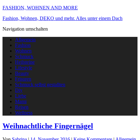
FASHION, WOHNEN AND MORE
Fashion, Wohnen, DEKO und mehr. Alles unter einem Dach
Navigation umschalten
Allgemein
Fashion
Wohnen
Schmuck
Heilsteine
Lifestyle
Beauty
Frisuren
Schmuck selbst gestallten
Diy
Liebe
Mami
Reisen
Wellness
Weihnachtliche Fingernägel
Von
Sabrina
|
14. November 2016
|
Keine Kommentare
|
Allgemein
,