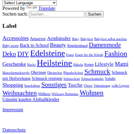
Powered by
Translate
Suchen nach:
Label
Accessoires
Armbänder
Amazon
Baby
Babybrei
Babybrei selbst machen
Damenmode
Beauty
Back to School
Baby essen
Bettelarmband
Edelsteine
Fashion
DIY
Deko
Essen
Essen für die Schule
Heilsteine
Mami
Geschenke
Lifestyle
Ketten
Hacks
Häkeln
Schmuck
Ohrringe
Schmuck
Manschettenknöpfe
Ohrstecker
Platzdeckchen
mit Heilwirkung
Schmuck reinigen
Schuhe
Schmuckset
Schmuckständer
Sonstiges
Shopping
Tasche
Snackideen
Uhren
Valentinstag
volle Lippen
Wohnen
Weihnachten
Wellness
Wirkung Heilsteine
Günstig kaufen Abiballkleider
Impressum
Datenschutz