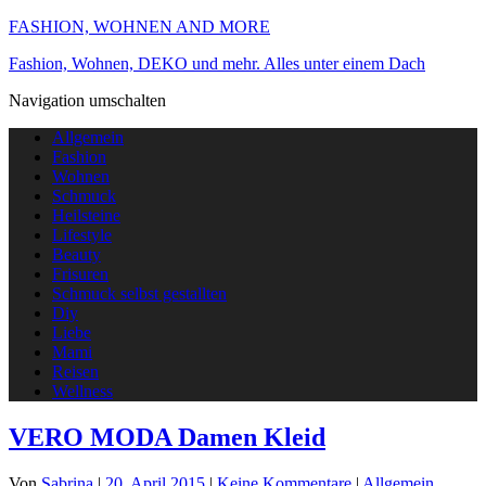
FASHION, WOHNEN AND MORE
Fashion, Wohnen, DEKO und mehr. Alles unter einem Dach
Navigation umschalten
Allgemein
Fashion
Wohnen
Schmuck
Heilsteine
Lifestyle
Beauty
Frisuren
Schmuck selbst gestallten
Diy
Liebe
Mami
Reisen
Wellness
VERO MODA Damen Kleid
Von
Sabrina
|
20. April 2015
|
Keine Kommentare
|
Allgemein
,