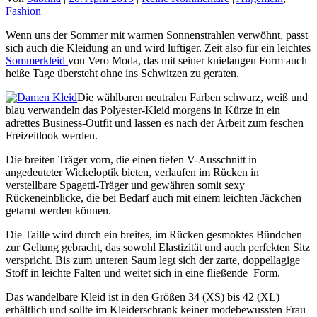
Fashion
Wenn uns der Sommer mit warmen Sonnenstrahlen verwöhnt, passt
sich auch die Kleidung an und wird luftiger. Zeit also für ein leichtes
Sommerkleid
von Vero Moda, das mit seiner knielangen Form auch
heiße Tage übersteht ohne ins Schwitzen zu geraten.
Die wählbaren neutralen Farben schwarz, weiß und
blau verwandeln das Polyester-Kleid morgens in Kürze in ein
adrettes Business-Outfit und lassen es nach der Arbeit zum feschen
Freizeitlook werden.
Die breiten Träger vorn, die einen tiefen V-Ausschnitt in
angedeuteter Wickeloptik bieten, verlaufen im Rücken in
verstellbare Spagetti-Träger und gewähren somit sexy
Rückeneinblicke, die bei Bedarf auch mit einem leichten Jäckchen
getarnt werden können.
Die Taille wird durch ein breites, im Rücken gesmoktes Bündchen
zur Geltung gebracht, das sowohl Elastizität und auch perfekten Sitz
verspricht. Bis zum unteren Saum legt sich der zarte, doppellagige
Stoff in leichte Falten und weitet sich in eine fließende Form.
Das wandelbare Kleid ist in den Größen 34 (XS) bis 42 (XL)
erhältlich und sollte im Kleiderschrank keiner modebewussten Frau