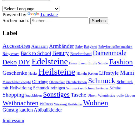
Powered by
Translate
Suchen nach:
Label
Accessoires
Armbänder
Amazon
Baby
Babybrei
Babybrei selbst machen
Damenmode
Beauty
Back to School
Baby essen
Bettelarmband
Edelsteine
Fashion
DIY
Deko
Essen
Essen für die Schule
Heilsteine
Mami
Geschenke
Lifestyle
Ketten
Hacks
Häkeln
Schmuck
Ohrringe
Schmuck
Manschettenknöpfe
Ohrstecker
Platzdeckchen
mit Heilwirkung
Schmuck reinigen
Schuhe
Schmuckset
Schmuckständer
Sonstiges
Shopping
Tasche
Snackideen
Uhren
Valentinstag
volle Lippen
Wohnen
Weihnachten
Wellness
Wirkung Heilsteine
Günstig kaufen Abiballkleider
Impressum