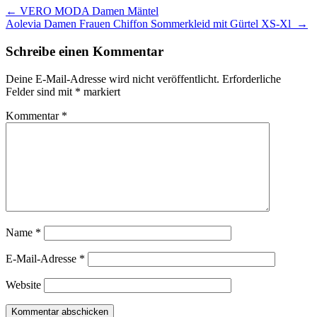
←
VERO MODA Damen Mäntel
Aolevia Damen Frauen Chiffon Sommerkleid mit Gürtel XS-Xl
→
Schreibe einen Kommentar
Deine E-Mail-Adresse wird nicht veröffentlicht.
Erforderliche
Felder sind mit
*
markiert
Kommentar
*
Name
*
E-Mail-Adresse
*
Website