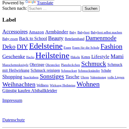
Powered by
Translate
Suchen nach:
Label
Accessoires
Armbänder
Amazon
Baby
Babybrei
Babybrei selbst machen
Damenmode
Beauty
Back to School
Baby essen
Bettelarmband
Edelsteine
Fashion
DIY
Deko
Essen
Essen für die Schule
Heilsteine
Mami
Geschenke
Lifestyle
Ketten
Hacks
Häkeln
Schmuck
Ohrringe
Schmuck
Manschettenknöpfe
Ohrstecker
Platzdeckchen
mit Heilwirkung
Schmuck reinigen
Schuhe
Schmuckset
Schmuckständer
Sonstiges
Shopping
Tasche
Snackideen
Uhren
Valentinstag
volle Lippen
Wohnen
Weihnachten
Wellness
Wirkung Heilsteine
Günstig kaufen Abiballkleider
Impressum
Datenschutz