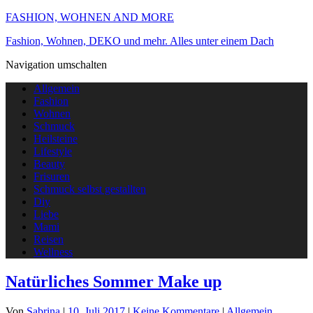
FASHION, WOHNEN AND MORE
Fashion, Wohnen, DEKO und mehr. Alles unter einem Dach
Navigation umschalten
Allgemein
Fashion
Wohnen
Schmuck
Heilsteine
Lifestyle
Beauty
Frisuren
Schmuck selbst gestallten
Diy
Liebe
Mami
Reisen
Wellness
Natürliches Sommer Make up
Von
Sabrina
|
10. Juli 2017
|
Keine Kommentare
|
Allgemein
,