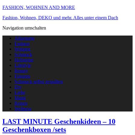
FASHION, WOHNEN AND MORE
Fashion, Wohnen, DEKO und mehr. Alles unter einem Dach
Navigation umschalten
Allgemein
Fashion
Wohnen
Schmuck
Heilsteine
Lifestyle
Beauty
Frisuren
Schmuck selbst gestallten
Diy
Liebe
Mami
Reisen
Wellness
LAST MINUTE Geschenkideen – 10
Geschenkboxen /sets