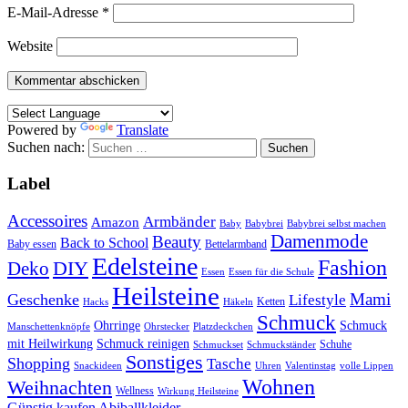
E-Mail-Adresse
*
Website
Powered by
Translate
Suchen nach:
Label
Accessoires
Armbänder
Amazon
Baby
Babybrei
Babybrei selbst machen
Damenmode
Beauty
Back to School
Baby essen
Bettelarmband
Edelsteine
Fashion
DIY
Deko
Essen
Essen für die Schule
Heilsteine
Mami
Geschenke
Lifestyle
Ketten
Hacks
Häkeln
Schmuck
Ohrringe
Schmuck
Manschettenknöpfe
Ohrstecker
Platzdeckchen
mit Heilwirkung
Schmuck reinigen
Schuhe
Schmuckset
Schmuckständer
Sonstiges
Shopping
Tasche
Snackideen
Uhren
Valentinstag
volle Lippen
Wohnen
Weihnachten
Wellness
Wirkung Heilsteine
Günstig kaufen Abiballkleider