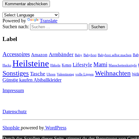
Powered by
Translate
Suchen nach:
Label
Accessoires
Armbänder
Amazon
Bab
Baby
Babybrei
Babybrei selbst machen
Heilsteine
Mami
Lifestyle
Ketten
Hacks
Häkeln
Manschettenknöpfe
Sonstiges
Weihnachten
Tasche
Well
Uhren
Valentinstag
volle Lippen
Günstig kaufen Abiballkleider
Impressum
Datenschutz
ShopIsle
powered by
WordPress
Durch das Scrollen dieser Seite, stimmst du der Benutzung von Cook