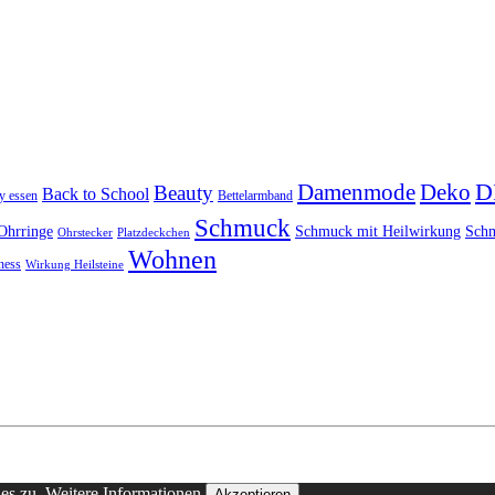
D
Damenmode
Deko
Beauty
Back to School
y essen
Bettelarmband
Schmuck
Ohrringe
Schmuck mit Heilwirkung
Schm
Ohrstecker
Platzdeckchen
Wohnen
ness
Wirkung Heilsteine
ies zu.
Weitere Informationen
Akzeptieren