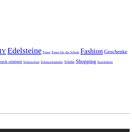
Edelsteine
Fashion
IY
Geschenke
Essen
Essen für die Schule
Shopping
uck reinigen
Schuhe
Schmuckset
Schmuckständer
Snackideen