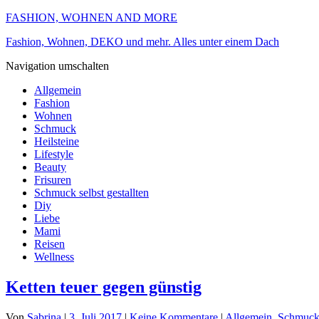
FASHION, WOHNEN AND MORE
Fashion, Wohnen, DEKO und mehr. Alles unter einem Dach
Navigation umschalten
Allgemein
Fashion
Wohnen
Schmuck
Heilsteine
Lifestyle
Beauty
Frisuren
Schmuck selbst gestallten
Diy
Liebe
Mami
Reisen
Wellness
Ketten teuer gegen günstig
Von
Sabrina
|
3. Juli 2017
|
Keine Kommentare
|
Allgemein
,
Schmuc