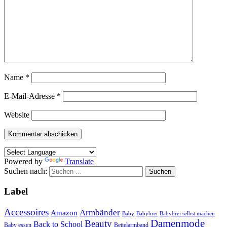
Name
*
E-Mail-Adresse
*
Website
Powered by
Translate
Suchen nach:
Label
Accessoires
Armbänder
Amazon
Baby
Babybrei
Babybrei selbst machen
Damenmode
Beauty
Back to School
Baby essen
Bettelarmband