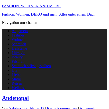
FASHION, WOHNEN AND MORE
Fashion, Wohnen, DEKO und mehr. Alles unter einem Dach
Navigation umschalten
Allgemein
Fashion
Wohnen
Schmuck
Heilsteine
Lifestyle
Beauty
Frisuren
Schmuck selbst gestallten
Diy
Liebe
Mami
Reisen
Wellness
Andenopal
Von
Sabrina
|
28. Mai 2013
|
Keine Kommentare
|
Allgemein
,