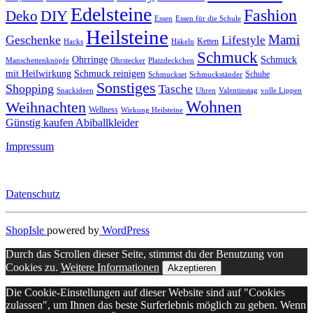
Edelsteine
Fashion
DIY
Deko
Essen
Essen für die Schule
Heilsteine
Mami
Geschenke
Lifestyle
Ketten
Hacks
Häkeln
Schmuck
Ohrringe
Schmuck
Manschettenknöpfe
Ohrstecker
Platzdeckchen
mit Heilwirkung
Schmuck reinigen
Schuhe
Schmuckset
Schmuckständer
Sonstiges
Shopping
Tasche
Snackideen
Uhren
Valentinstag
volle Lippen
Wohnen
Weihnachten
Wellness
Wirkung Heilsteine
Günstig kaufen Abiballkleider
Impressum
Datenschutz
ShopIsle
powered by
WordPress
Durch das Scrollen dieser Seite, stimmst du der Benutzung von
Cookies zu.
Weitere Informationen
Akzeptieren
Die Cookie-Einstellungen auf dieser Website sind auf "Cookies
zulassen", um Ihnen das beste Surferlebnis möglich zu geben. Wenn