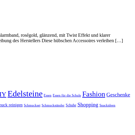
mband, roségold, glänzend, mit Twist Effekt und klarer
eibung des Herstellers Diese hübschen Accessoires verleihen […]
Edelsteine
Fashion
IY
Geschenke
Essen
Essen für die Schule
Shopping
uck reinigen
Schuhe
Schmuckset
Schmuckständer
Snackideen