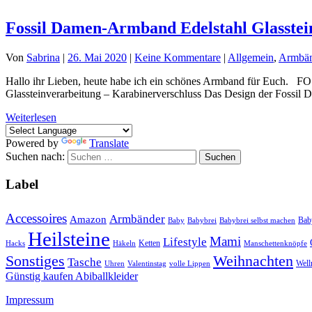
Fossil Damen-Armband Edelstahl Glasst
Von
Sabrina
|
26. Mai 2020
|
Keine Kommentare
|
Allgemein
,
Armbän
Hallo ihr Lieben, heute habe ich ein schönes Armband für Euch. F
Glassteinverarbeitung – Karabinerverschluss Das Design der Fossil D
Weiterlesen
Powered by
Translate
Suchen nach:
Label
Accessoires
Armbänder
Amazon
Bab
Baby
Babybrei
Babybrei selbst machen
Heilsteine
Mami
Lifestyle
Ketten
Hacks
Häkeln
Manschettenknöpfe
Sonstiges
Weihnachten
Tasche
Well
Uhren
Valentinstag
volle Lippen
Günstig kaufen Abiballkleider
Impressum