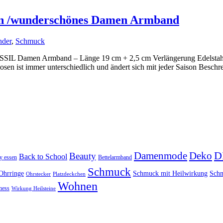
ein /wunderschönes Damen Armband
der
,
Schmuck
OSSIL Damen Armband – Länge 19 cm + 2,5 cm Verlängerung Edelstahlar
osen ist immer unterschiedlich und ändert sich mit jeder Saison Beschr
D
Damenmode
Deko
Beauty
Back to School
y essen
Bettelarmband
Schmuck
Ohrringe
Schmuck mit Heilwirkung
Schm
Ohrstecker
Platzdeckchen
Wohnen
ness
Wirkung Heilsteine