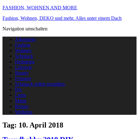
FASHION, WOHNEN AND MORE
Fashion, Wohnen, DEKO und mehr. Alles unter einem Dach
Navigation umschalten
Allgemein
Fashion
Wohnen
Schmuck
Heilsteine
Lifestyle
Beauty
Frisuren
Schmuck selbst gestallten
Diy
Liebe
Mami
Reisen
Wellness
Tag:
10. April 2018