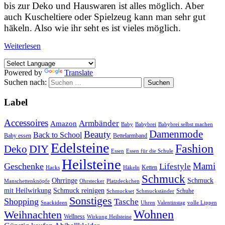
bis zur Deko und Hauswaren ist alles möglich. Aber
auch Kuscheltiere oder Spielzeug kann man sehr gut
häkeln. Also wie ihr seht es ist vieles möglich.
Weiterlesen
Powered by
Translate
Suchen nach:
Label
Accessoires
Armbänder
Amazon
Baby
Babybrei
Babybrei selbst machen
Damenmode
Beauty
Back to School
Baby essen
Bettelarmband
Edelsteine
Fashion
DIY
Deko
Essen
Essen für die Schule
Heilsteine
Mami
Geschenke
Lifestyle
Ketten
Hacks
Häkeln
Schmuck
Ohrringe
Schmuck
Manschettenknöpfe
Ohrstecker
Platzdeckchen
mit Heilwirkung
Schmuck reinigen
Schuhe
Schmuckset
Schmuckständer
Sonstiges
Shopping
Tasche
Snackideen
Uhren
Valentinstag
volle Lippen
Wohnen
Weihnachten
Wellness
Wirkung Heilsteine