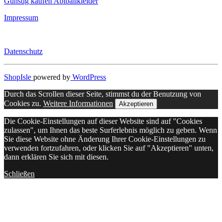
Günstig kaufen Abiballkleider
Impressum
Datenschutz
ShopIsle
powered by
WordPress
Durch das Scrollen dieser Seite, stimmst du der Benutzung von
Cookies zu.
Weitere Informationen
Akzeptieren
Die Cookie-Einstellungen auf dieser Website sind auf "Cookies
zulassen", um Ihnen das beste Surferlebnis möglich zu geben. Wenn
Sie diese Website ohne Änderung Ihrer Cookie-Einstellungen zu
verwenden fortzufahren, oder klicken Sie auf "Akzeptieren" unten,
dann erklären Sie sich mit diesen.
Schließen