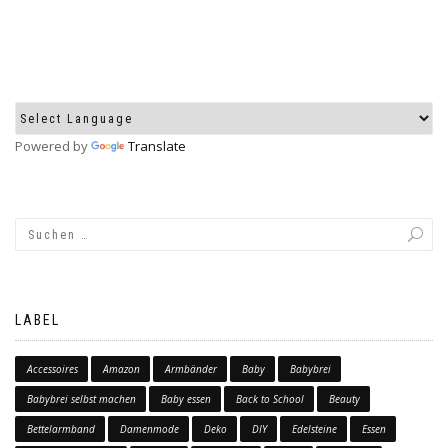
Powered by
Translate
LABEL
Accessoires
Amazon
Armbänder
Baby
Babybrei
Babybrei selbst machen
Baby essen
Back to School
Beauty
Bettelarmband
Damenmode
Deko
DIY
Edelsteine
Essen