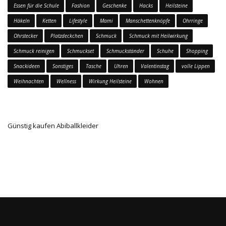
Essen für die Schule
Fashion
Geschenke
Hacks
Heilsteine
Häkeln
Ketten
Lifestyle
Mami
Manschettenknöpfe
Ohrringe
Ohrstecker
Platzdeckchen
Schmuck
Schmuck mit Heilwirkung
Schmuck reinigen
Schmuckset
Schmuckständer
Schuhe
Shopping
Snackideen
Sonstiges
Tasche
Uhren
Valentinstag
volle Lippen
Weihnachten
Wellness
Wirkung Heilsteine
Wohnen
Günstig kaufen Abiballkleider