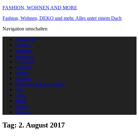
FASHION, WOHNEN AND MORE
Fashion, Wohnen, DEKO und mehr. Alles unter einem Dach
Navigation umschalten
Allgemein
Fashion
Wohnen
Schmuck
Heilsteine
Lifestyle
Beauty
Frisuren
Schmuck selbst gestallten
Diy
Liebe
Mami
Reisen
Wellness
Tag:
2. August 2017