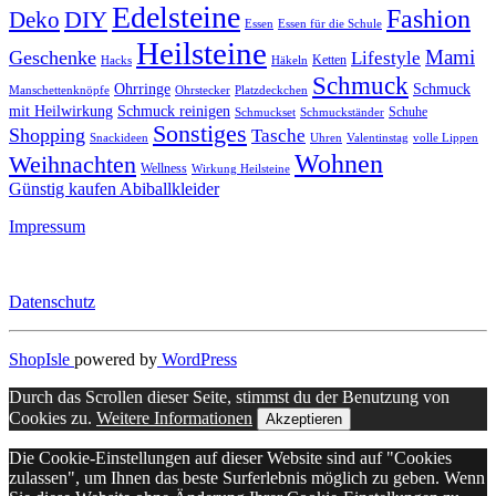
Edelsteine
Fashion
DIY
Deko
Essen
Essen für die Schule
Heilsteine
Mami
Geschenke
Lifestyle
Ketten
Hacks
Häkeln
Schmuck
Ohrringe
Schmuck
Manschettenknöpfe
Ohrstecker
Platzdeckchen
mit Heilwirkung
Schmuck reinigen
Schuhe
Schmuckset
Schmuckständer
Sonstiges
Shopping
Tasche
Snackideen
Uhren
Valentinstag
volle Lippen
Wohnen
Weihnachten
Wellness
Wirkung Heilsteine
Günstig kaufen Abiballkleider
Impressum
Datenschutz
ShopIsle
powered by
WordPress
Durch das Scrollen dieser Seite, stimmst du der Benutzung von
Cookies zu.
Weitere Informationen
Akzeptieren
Die Cookie-Einstellungen auf dieser Website sind auf "Cookies
zulassen", um Ihnen das beste Surferlebnis möglich zu geben. Wenn