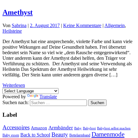
Amethyst
Von
Sabrina
|
2. August 2017
|
Keine Kommentare
|
Allgemein
,
Heilsteine
Der Amethyst hat eine ansprechende, violette Farbe und kann viele
positive Wirkungen auf Deine Gesundheit haben. Frei übersetzt
bedeutet sein Name so viel wie „dem Rausche entgegenwirkend“.
Unter anderem kann der Amethyst dabei helfen, den Träger vor
Verführung zu schützen. Der Amethyst und seine Verwendung als
Heilstein Das Spektrum der Amethyst Heilwirkung ist sehr
vielfältig. Der Stein kann unter anderem gegen diverse […]
Weiterlesen
Powered by
Translate
Suchen nach:
Label
Accessoires
Armbänder
Amazon
Baby
Babybrei
Babybrei selbst machen
Damenmode
Beauty
Back to School
Baby essen
Bettelarmband