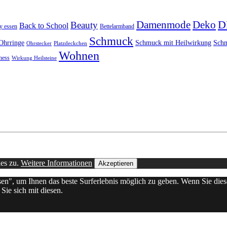
D
Damenmode
Deko
Beauty
Back to School
y essen
Bettelarmband
Schmuck
Ohrringe
Schmuck mit Heilwirkung
Schm
Ohrstecker
Platzdeckchen
Wohnen
ness
Wirkung Heilsteine
ies zu.
Weitere Informationen
Akzeptieren
ssen", um Ihnen das beste Surferlebnis möglich zu geben. Wenn Sie d
Sie sich mit diesen.