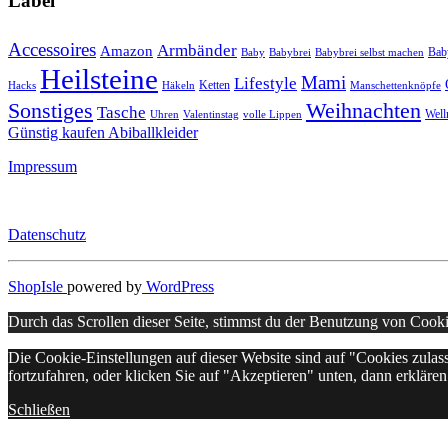
Label
Accessoires
Armbänder
Amazon
Bab
Baby
Babybrei
Babybrei selbst machen
Heilsteine
Mami
Lifestyle
Ketten
Hacks
Häkeln
Manschettenknöpfe
Sonstiges
Weihnachten
Tasche
Well
Uhren
Valentinstag
volle Lippen
Günstig kaufen Abiballkleider
Impressum
Datenschutz
ShopIsle
powered by
WordPress
Durch das Scrollen dieser Seite, stimmst du der Benutzung von Cook
Die Cookie-Einstellungen auf dieser Website sind auf "Cookies zula
fortzufahren, oder klicken Sie auf "Akzeptieren" unten, dann erklären 
Schließen