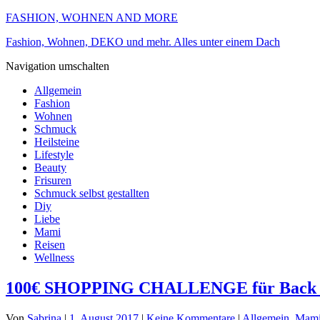
FASHION, WOHNEN AND MORE
Fashion, Wohnen, DEKO und mehr. Alles unter einem Dach
Navigation umschalten
Allgemein
Fashion
Wohnen
Schmuck
Heilsteine
Lifestyle
Beauty
Frisuren
Schmuck selbst gestallten
Diy
Liebe
Mami
Reisen
Wellness
100€ SHOPPING CHALLENGE für Back 
Von
Sabrina
|
1. August 2017
|
Keine Kommentare
|
Allgemein
,
Mam