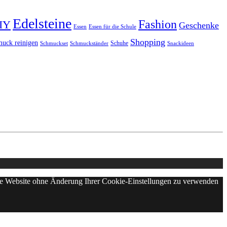
Edelsteine
Fashion
IY
Geschenke
Essen
Essen für die Schule
Shopping
uck reinigen
Schuhe
Schmuckset
Schmuckständer
Snackideen
iese Website ohne Änderung Ihrer Cookie-Einstellungen zu verwenden