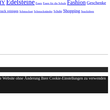
Edelsteine
Fashion
IY
Geschenke
Essen
Essen für die Schule
Shopping
uck reinigen
Schuhe
Schmuckset
Schmuckständer
Snackideen
iese Website ohne Änderung Ihrer Cookie-Einstellungen zu verwenden