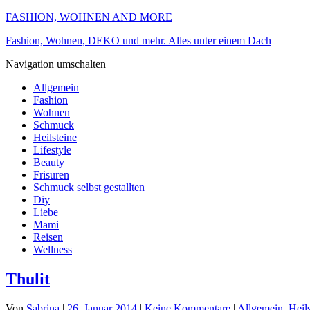
FASHION, WOHNEN AND MORE
Fashion, Wohnen, DEKO und mehr. Alles unter einem Dach
Navigation umschalten
Allgemein
Fashion
Wohnen
Schmuck
Heilsteine
Lifestyle
Beauty
Frisuren
Schmuck selbst gestallten
Diy
Liebe
Mami
Reisen
Wellness
Thulit
Von
Sabrina
|
26. Januar 2014
|
Keine Kommentare
|
Allgemein
,
Heil