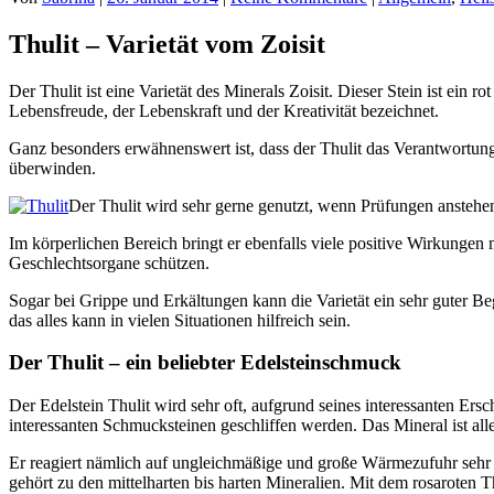
Thulit – Varietät vom Zoisit
Der Thulit ist eine Varietät des Minerals Zoisit. Dieser Stein ist ei
Lebensfreude, der Lebenskraft und der Kreativität bezeichnet.
Ganz besonders erwähnenswert ist, dass der Thulit das Verantwortung
überwinden.
Der Thulit wird sehr gerne genutzt, wenn Prüfungen anstehen.
Im körperlichen Bereich bringt er ebenfalls viele positive Wirkungen m
Geschlechtsorgane schützen.
Sogar bei Grippe und Erkältungen kann die Varietät ein sehr guter B
das alles kann in vielen Situationen hilfreich sein.
Der Thulit – ein beliebter Edelsteinschmuck
Der Edelstein Thulit wird sehr oft, aufgrund seines interessanten Er
interessanten Schmucksteinen geschliffen werden. Das Mineral ist all
Er reagiert nämlich auf ungleichmäßige und große Wärmezufuhr sehr e
gehört zu den mittelharten bis harten Mineralien. Mit dem rosaroten T