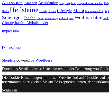
Accessoires
Armbänder
Amazon
Bab
Baby
Babybrei
Babybrei selbst machen
Heilsteine
Mami
Lifestyle
Ketten
Hacks
Häkeln
Manschettenknöpfe
Sonstiges
Weihnachten
Tasche
Well
Uhren
Valentinstag
volle Lippen
Günstig kaufen Abiballkleider
Impressum
Datenschutz
ShopIsle
powered by
WordPress
Durch das Scrollen dieser Seite, stimmst du der Benutzung von Cook
Die Cookie-Einstellungen auf dieser Website sind auf "Cookies zula
fortzufahren, oder klicken Sie auf "Akzeptieren" unten, dann erklären 
Schließen