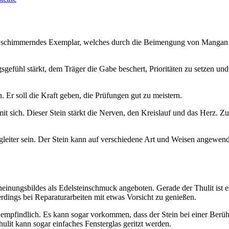
n rot schimmerndes Exemplar, welches durch die Beimengung von Mangan e
sgefühl stärkt, dem Träger die Gabe beschert, Prioritäten zu setzen u
 Er soll die Kraft geben, die Prüfungen gut zu meistern.
it sich. Dieser Stein stärkt die Nerven, den Kreislauf und das Herz. Zus
egleiter sein. Der Stein kann auf verschiedene Art und Weisen angewen
scheinungsbildes als Edelsteinschmuck angeboten. Gerade der Thulit ist
erdings bei Reparaturarbeiten mit etwas Vorsicht zu genießen.
mpfindlich. Es kann sogar vorkommen, dass der Stein bei einer Berühr
hulit kann sogar einfaches Fensterglas geritzt werden.