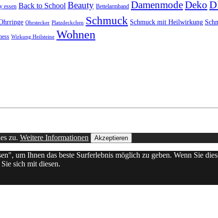
D
Damenmode
Deko
Beauty
Back to School
y essen
Bettelarmband
Schmuck
Ohrringe
Schmuck mit Heilwirkung
Schm
Ohrstecker
Platzdeckchen
Wohnen
ness
Wirkung Heilsteine
ies zu.
Weitere Informationen
Akzeptieren
ssen", um Ihnen das beste Surferlebnis möglich zu geben. Wenn Sie d
Sie sich mit diesen.