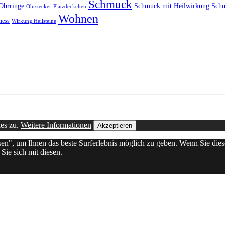
Schmuck
Ohrringe
Schmuck mit Heilwirkung
Schm
Ohrstecker
Platzdeckchen
Wohnen
ness
Wirkung Heilsteine
ies zu.
Weitere Informationen
Akzeptieren
ssen", um Ihnen das beste Surferlebnis möglich zu geben. Wenn Sie d
Sie sich mit diesen.