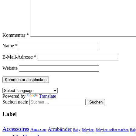
Kommentar
*
Name
*
E-Mail-Adresse
*
Website
Powered by
Translate
Suchen nach:
Label
Accessoires
Armbänder
Amazon
Bab
Baby
Babybrei
Babybrei selbst machen