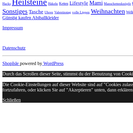
Heilsteine
Mami
Lifestyle
Ketten
Hacks
Häkeln
Manschettenknöpfe
Sonstiges
Weihnachten
Tasche
Well
Uhren
Valentinstag
volle Lippen
Günstig kaufen Abiballkleider
Impressum
Datenschutz
ShopIsle
powered by
WordPress
Durch das Scrollen dieser Seite, stimmst du der Benutzung von Cook
Die Cookie-Einstellungen auf dieser Website sind auf "Cookies zula
fortzufahren, oder klicken Sie auf "Akzeptieren" unten, dann erklären 
Schließen