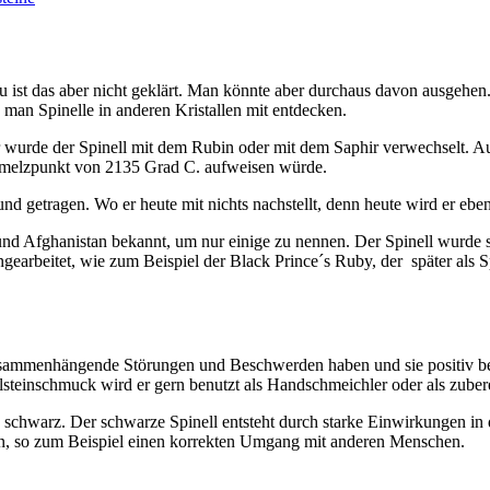
st das aber nicht geklärt. Man könnte aber durchaus davon ausgehen. Die
n Spinelle in anderen Kristallen mit entdecken.
wurde der Spinell mit dem Rubin oder mit dem Saphir verwechselt. Aus
n Schmelzpunkt von 2135 Grad C. aufweisen würde.
nd getragen. Wo er heute mit nichts nachstellt, denn heute wird er ebenf
nd Afghanistan bekannt, um nur einige zu nennen. Der Spinell wurde s
arbeitet, wie zum Beispiel der Black Prince´s Ruby, der später als S
zusammenhängende Störungen und Beschwerden haben und sie positiv be
inschmuck wird er gern benutzt als Handschmeichler oder als zubereit
in schwarz. Der schwarze Spinell entsteht durch starke Einwirkungen i
n, so zum Beispiel einen korrekten Umgang mit anderen Menschen.