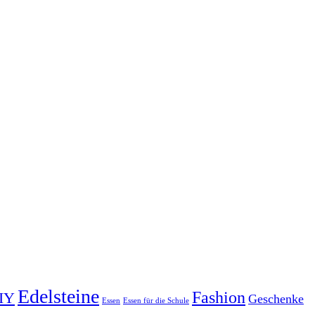
Edelsteine
Fashion
IY
Geschenke
Essen
Essen für die Schule