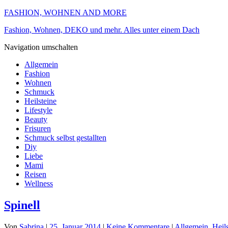
FASHION, WOHNEN AND MORE
Fashion, Wohnen, DEKO und mehr. Alles unter einem Dach
Navigation umschalten
Allgemein
Fashion
Wohnen
Schmuck
Heilsteine
Lifestyle
Beauty
Frisuren
Schmuck selbst gestallten
Diy
Liebe
Mami
Reisen
Wellness
Spinell
Von
Sabrina
|
25. Januar 2014
|
Keine Kommentare
|
Allgemein
,
Heil