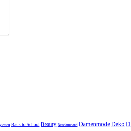
D
Damenmode
Deko
Beauty
Back to School
y essen
Bettelarmband