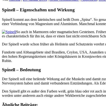
Spinell – Eigenschaften und Wirkung
Spinell kommt aus dem lateinischen und heißt Dorn „Spina“. So genau i
einer Verbindung von Magnesium und Aluminium. Manchmal konnte ma
So auch in Marmoren oder magmatischen Gesteinen. Früher 
es charakteristisch für ihn ist, dass er einen fast nicht erreichbare
Der Spinell wurde schon früher als Heilstein und Schutzstein verehrt u
Fundorte und Abbaugebiete sind Brasilien, Ceylon, USA, Anatolien u
den hohen Regierungskreisen oder Königshäusern in Kronjuwelen einge
Rubin.
Spinell – Bedeutung
Der Spinell soll eine heilende Wirkung auf die Muskeln und damit 
Nervensystem haben und damit verbundenen Entzündungen. Als Edelste
Den Spinell gibt es außer den Farben weiß, grün blau oder rot auch 
werden unter anderem auch einige andere Wirkbereiche zugeschriebe
Ähnliche Beiträge: