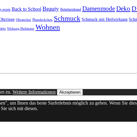
D
Damenmode
Deko
Beauty
Back to School
y essen
Bettelarmband
Schmuck
Ohrringe
Schmuck mit Heilwirkung
Schm
Ohrstecker
Platzdeckchen
Wohnen
ness
Wirkung Heilsteine
ies zu.
Weitere Informationen
Akzeptieren
ssen", um Ihnen das beste Surferlebnis möglich zu geben. Wenn Sie d
Sie sich mit diesen.