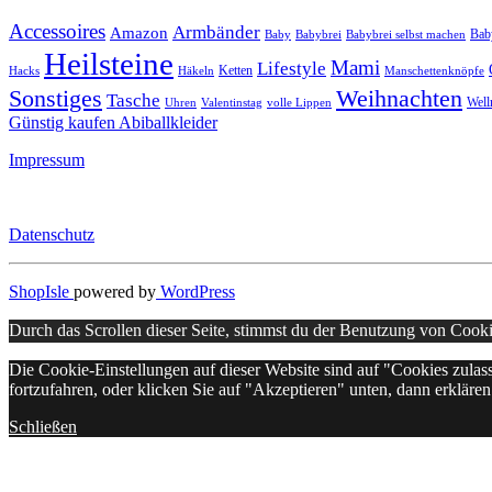
Accessoires
Armbänder
Amazon
Bab
Baby
Babybrei
Babybrei selbst machen
Heilsteine
Mami
Lifestyle
Ketten
Hacks
Häkeln
Manschettenknöpfe
Sonstiges
Weihnachten
Tasche
Well
Uhren
Valentinstag
volle Lippen
Günstig kaufen Abiballkleider
Impressum
Datenschutz
ShopIsle
powered by
WordPress
Durch das Scrollen dieser Seite, stimmst du der Benutzung von Cook
Die Cookie-Einstellungen auf dieser Website sind auf "Cookies zula
fortzufahren, oder klicken Sie auf "Akzeptieren" unten, dann erklären 
Schließen