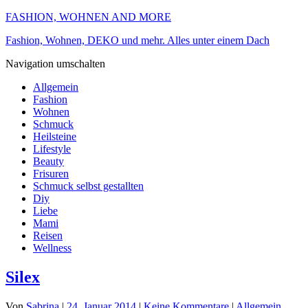
FASHION, WOHNEN AND MORE
Fashion, Wohnen, DEKO und mehr. Alles unter einem Dach
Navigation umschalten
Allgemein
Fashion
Wohnen
Schmuck
Heilsteine
Lifestyle
Beauty
Frisuren
Schmuck selbst gestallten
Diy
Liebe
Mami
Reisen
Wellness
Silex
Von
Sabrina
|
24. Januar 2014
|
Keine Kommentare
|
Allgemein