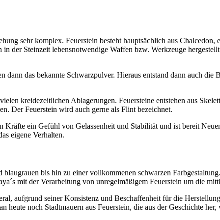
stehung sehr komplex. Feuerstein besteht hauptsächlich aus Chalcedon, e
in der Steinzeit lebensnotwendige Waffen bzw. Werkzeuge hergestellt.
n dann das bekannte Schwarzpulver. Hieraus entstand dann auch die 
elen kreidezeitlichen Ablagerungen. Feuersteine entstehen aus Skelettr
n. Der Feuerstein wird auch gerne als Flint bezeichnet.
n Kräfte ein Gefühl von Gelassenheit und Stabilität und ist bereit Neu
das eigene Verhalten.
 blaugrauen bis hin zu einer vollkommenen schwarzen Farbgestaltung. Er
ya´s mit der Verarbeitung von unregelmäßigem Feuerstein um die mittl
eral, aufgrund seiner Konsistenz und Beschaffenheit für die Herstell
an heute noch Stadtmauern aus Feuerstein, die aus der Geschichte her