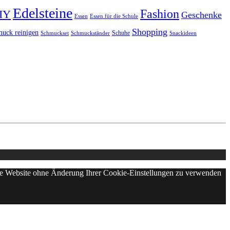
Edelsteine
Fashion
IY
Geschenke
Essen
Essen für die Schule
Shopping
uck reinigen
Schuhe
Schmuckset
Schmuckständer
Snackideen
iese Website ohne Änderung Ihrer Cookie-Einstellungen zu verwenden