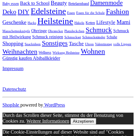
Damenmode
Beauty
Back to School
Baby essen
Bettelarmband
Edelsteine
Fashion
DIY
Deko
Essen
Essen für die Schule
Heilsteine
Mami
Geschenke
Lifestyle
Ketten
Hacks
Häkeln
Schmuck
Ohrringe
Schmuck
Manschettenknöpfe
Ohrstecker
Platzdeckchen
mit Heilwirkung
Schmuck reinigen
Schuhe
Schmuckset
Schmuckständer
Sonstiges
Shopping
Tasche
Snackideen
Uhren
Valentinstag
volle Lippen
Wohnen
Weihnachten
Wellness
Wirkung Heilsteine
Günstig kaufen Abiballkleider
Impressum
Datenschutz
ShopIsle
powered by
WordPress
Durch das Scrollen dieser Seite, stimmst du der Benutzung von
Cookies zu.
Weitere Informationen
Akzeptieren
Die Cookie-Einstellungen auf dieser Website sind auf "Cookies