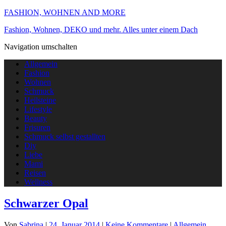
FASHION, WOHNEN AND MORE
Fashion, Wohnen, DEKO und mehr. Alles unter einem Dach
Navigation umschalten
Allgemein
Fashion
Wohnen
Schmuck
Heilsteine
Lifestyle
Beauty
Frisuren
Schmuck selbst gestallten
Diy
Liebe
Mami
Reisen
Wellness
Schwarzer Opal
Von
Sabrina
|
24. Januar 2014
|
Keine Kommentare
|
Allgemein
,