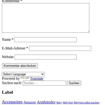
Kommentar
*
Name
*
E-Mail-Adresse
*
Website
Powered by
Translate
Suchen nach:
Label
Accessoires
Armbänder
Amazon
Baby
Babybrei
Babybrei selbst machen