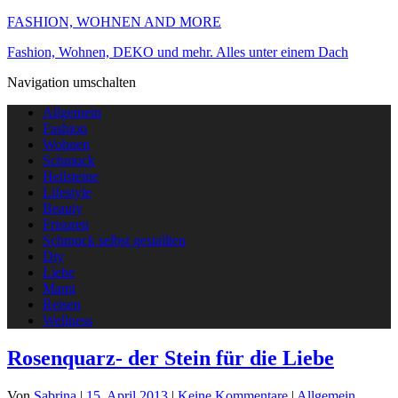
FASHION, WOHNEN AND MORE
Fashion, Wohnen, DEKO und mehr. Alles unter einem Dach
Navigation umschalten
Allgemein
Fashion
Wohnen
Schmuck
Heilsteine
Lifestyle
Beauty
Frisuren
Schmuck selbst gestallten
Diy
Liebe
Mami
Reisen
Wellness
Rosenquarz- der Stein für die Liebe
Von
Sabrina
|
15. April 2013
|
Keine Kommentare
|
Allgemein
,