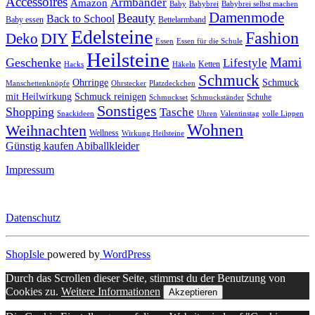
Accessoires
Armbänder
Amazon
Baby
Babybrei
Babybrei selbst machen
Damenmode
Beauty
Back to School
Baby essen
Bettelarmband
Edelsteine
Fashion
DIY
Deko
Essen
Essen für die Schule
Heilsteine
Mami
Geschenke
Lifestyle
Ketten
Hacks
Häkeln
Schmuck
Ohrringe
Schmuck
Manschettenknöpfe
Ohrstecker
Platzdeckchen
mit Heilwirkung
Schmuck reinigen
Schuhe
Schmuckset
Schmuckständer
Sonstiges
Shopping
Tasche
Snackideen
Uhren
Valentinstag
volle Lippen
Wohnen
Weihnachten
Wellness
Wirkung Heilsteine
Günstig kaufen Abiballkleider
Impressum
Datenschutz
ShopIsle
powered by
WordPress
Durch das Scrollen dieser Seite, stimmst du der Benutzung von
Cookies zu.
Weitere Informationen
Akzeptieren