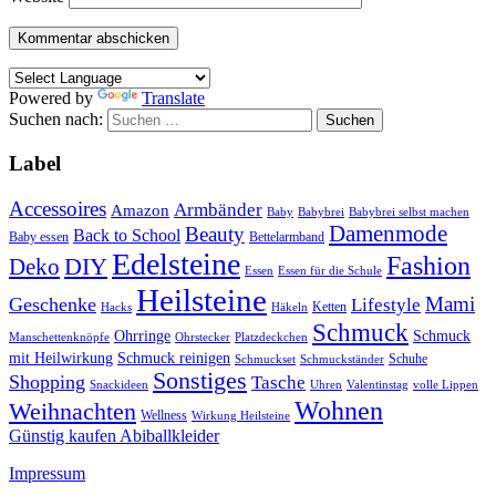
Powered by
Translate
Suchen nach:
Label
Accessoires
Armbänder
Amazon
Baby
Babybrei
Babybrei selbst machen
Damenmode
Beauty
Back to School
Baby essen
Bettelarmband
Edelsteine
Fashion
DIY
Deko
Essen
Essen für die Schule
Heilsteine
Mami
Geschenke
Lifestyle
Ketten
Hacks
Häkeln
Schmuck
Ohrringe
Schmuck
Manschettenknöpfe
Ohrstecker
Platzdeckchen
mit Heilwirkung
Schmuck reinigen
Schuhe
Schmuckset
Schmuckständer
Sonstiges
Shopping
Tasche
Snackideen
Uhren
Valentinstag
volle Lippen
Wohnen
Weihnachten
Wellness
Wirkung Heilsteine
Günstig kaufen Abiballkleider
Impressum