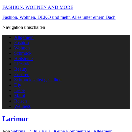
FASHION, WOHNEN AND MORE
Fashion, Wohnen, DEKO und mehr. Alles unter einem Dach
Navigation umschalten
Allgemein
Fashion
Wohnen
Schmuck
Heilsteine
Lifestyle
Beauty
Frisuren
Schmuck selbst gestallten
Diy
Liebe
Mami
Reisen
Wellness
Larimar
Von
Sabrina
|
7. Juli 2013
|
Keine Kommentare
|
Allgemein
,